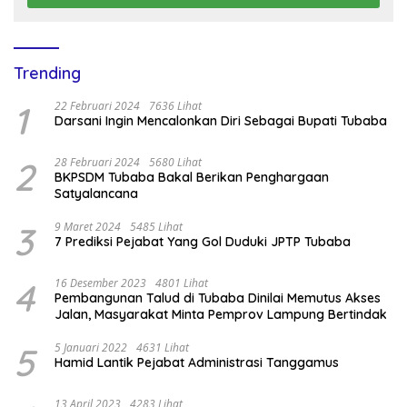
Trending
1
22 Februari 2024
7636 Lihat
Darsani Ingin Mencalonkan Diri Sebagai Bupati Tubaba
2
28 Februari 2024
5680 Lihat
BKPSDM Tubaba Bakal Berikan Penghargaan
Satyalancana
3
9 Maret 2024
5485 Lihat
7 Prediksi Pejabat Yang Gol Duduki JPTP Tubaba
4
16 Desember 2023
4801 Lihat
Pembangunan Talud di Tubaba Dinilai Memutus Akses
Jalan, Masyarakat Minta Pemprov Lampung Bertindak
5
5 Januari 2022
4631 Lihat
Hamid Lantik Pejabat Administrasi Tanggamus
13 April 2023
4283 Lihat