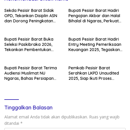
Sekda Pesisir Barat Sidak
Bupati Pesisir Barat Hadiri
OPD, Tekankan Disiplin ASN
Pengajian Akbar dan Halal
dan Dorong Peningkatan
Bihalal di Ngaras, Perkuat
PAD
Silaturahmi Pasca-Lebaran
Bupati Pesisir Barat Buka
Bupati Pesisir Barat Hadiri
Seleksi Paskibraka 2026,
Entry Meeting Pemeriksaan
Tekankan Pembentukan
Keuangan 2025, Tegaskan
Karakter Generasi Muda
Komitmen Transparansi
Bupati Pesisir Barat Terima
Pemkab Pesisir Barat
Audiensi Muslimat NU
Serahkan LKPD Unaudited
Ngaras, Bahas Persiapan
2025, Siap Ikuti Proses
Tabligh Akbar
Pemeriksaan BPK
Tinggalkan Balasan
Alamat email Anda tidak akan dipublikasikan.
Ruas yang wajib
ditandai
*