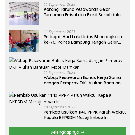
11 September 2025
Karang Taruna Pesawaran Gelar
Turnamen Futsal dan Bakti Sosial dalam
Peringatan Haornas ke-42
11 September 2025
Peringati Hari Lalu Lintas Bhayangkara
ke-70, Polres Lampung Tengah Gelar
Donor Darah Setetes Darah Sejuta
Harapan
11 September 2025
Wabup Pesawaran Bahas Kerja Sama
dengan Pemprov DKI, Ajukan Bantuan
Mobil Damkar
10 September 2025
Pemkab Usulkan 1140 PPPK Paruh Waktu,
Kepala BKPSDM Mesuji Imbau Ini
Selengkapnya