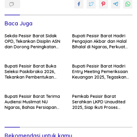
Baca Juga
Sekda Pesisir Barat Sidak
Bupati Pesisir Barat Hadiri
OPD, Tekankan Disiplin ASN
Pengajian Akbar dan Halal
dan Dorong Peningkatan
Bihalal di Ngaras, Perkuat
PAD
Silaturahmi Pasca-Lebaran
Bupati Pesisir Barat Buka
Bupati Pesisir Barat Hadiri
Seleksi Paskibraka 2026,
Entry Meeting Pemeriksaan
Tekankan Pembentukan
Keuangan 2025, Tegaskan
Karakter Generasi Muda
Komitmen Transparansi
Bupati Pesisir Barat Terima
Pemkab Pesisir Barat
Audiensi Muslimat NU
Serahkan LKPD Unaudited
Ngaras, Bahas Persiapan
2025, Siap Ikuti Proses
Tabligh Akbar
Pemeriksaan BPK
Rekomendasi untuk kamu