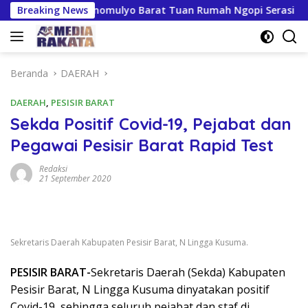
Langsung
ersiapan Kresnomulyo Barat Tuan Rumah Ngopi Serasi Ke-29
Breaking News
ke
konten
Beranda
DAERAH
DAERAH
,
PESISIR BARAT
Sekda Positif Covid-19, Pejabat dan
Pegawai Pesisir Barat Rapid Test
Redaksi
21 September 2020
Sekretaris Daerah Kabupaten Pesisir Barat, N Lingga Kusuma.
PESISIR BARAT-
Sekretaris Daerah (Sekda) Kabupaten
Pesisir Barat, N Lingga Kusuma dinyatakan positif
Covid-19, sehingga seluruh pejabat dan staf di