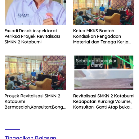
Exsadi:Desak inspektorat
Ketua MKKS Bantah
Periksa Proyek Revitalisasi
Kondisikan Pengadaan
SMKN 2 Kotabumi
Material dan Tenaga Kerja
Proyek Revitalisasi SMKN
Proyek Revitalisasi SMKN 2
Revitalisasi SMKN 2 Kotabumi
Kotabumi
Kedapatan Kurangi Volume,
Bermasalah,Konsultan:Bongk
Konsultan: Ganti Atap bukan
ar Dan Pasang Ulang
Tambal Sulam!
Tinggalkan Balasan