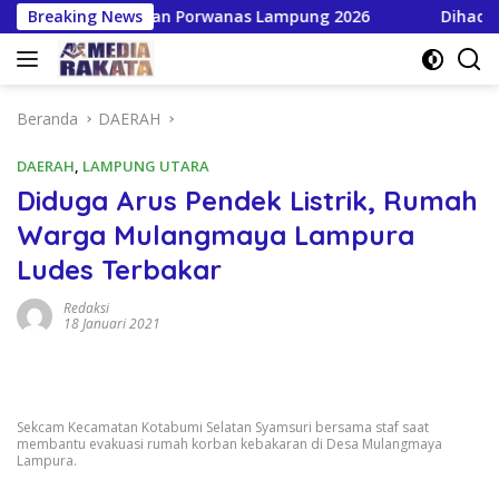
Langsung
kan HPN dan Porwanas Lampung 2026
Breaking News
Dihadiri Bupati 
ke
konten
Beranda
DAERAH
DAERAH
,
LAMPUNG UTARA
Diduga Arus Pendek Listrik, Rumah
Warga Mulangmaya Lampura
Ludes Terbakar
Redaksi
18 Januari 2021
Sekcam Kecamatan Kotabumi Selatan Syamsuri bersama staf saat
membantu evakuasi rumah korban kebakaran di Desa Mulangmaya
Lampura.