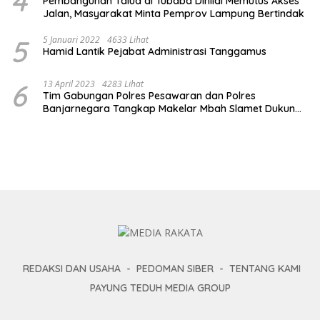
4
Pembangunan Talud di Tubaba Dinilai Memutus Akses
Jalan, Masyarakat Minta Pemprov Lampung Bertindak
5
5 Januari 2022
4633 Lihat
Hamid Lantik Pejabat Administrasi Tanggamus
6
13 April 2023
4283 Lihat
Tim Gabungan Polres Pesawaran dan Polres
Banjarnegara Tangkap Makelar Mbah Slamet Dukun
Pengganda Uang
REDAKSI DAN USAHA
PEDOMAN SIBER
TENTANG KAMI
PAYUNG TEDUH MEDIA GROUP