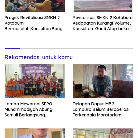
Proyek Revitalisasi SMKN 2
Revitalisasi SMKN 2 Kotabumi
Kotabumi
Kedapatan Kurangi Volume,
Bermasalah,Konsultan:Bongk
Konsultan: Ganti Atap bukan
ar Dan Pasang Ulang
Tambal Sulam!
Rekomendasi untuk kamu
Lomba Mewarnai SPPG
Delapan Dapur MBG
Muhammadiyah Abung
Lampura Belum Beroperasi,
Semuli Berlangsung
Terkendala Moratorium
Semarak!