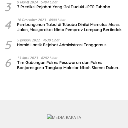
3
9 Maret 2024
5484 Lihat
7 Prediksi Pejabat Yang Gol Duduki JPTP Tubaba
4
16 Desember 2023
4800 Lihat
Pembangunan Talud di Tubaba Dinilai Memutus Akses
Jalan, Masyarakat Minta Pemprov Lampung Bertindak
5
5 Januari 2022
4630 Lihat
Hamid Lantik Pejabat Administrasi Tanggamus
6
13 April 2023
4282 Lihat
Tim Gabungan Polres Pesawaran dan Polres
Banjarnegara Tangkap Makelar Mbah Slamet Dukun
Pengganda Uang