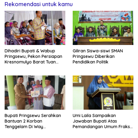
Rekomendasi untuk kamu
Dihadiri Bupati & Wabup
Giliran Siswa-siswi SMAN
Pringsewu, Pekon Persiapan
Pringsewu Diberikan
Kresnomulyo Barat Tuan
Pendidikan Politik
Rumah Ngopi Serasi Ke-29
Bupati Pringsewu Serahkan
Umi Laila Sampaikan
Bantuan 2 Korban
Jawaban Bupati Atas
Tenggelam Di Way
Pemandangan Umum Fraksi-
Sekampung
fraksi DPRD Pringsewu