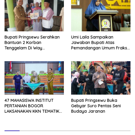
Bupati Pringsewu Serahkan
Umi Laila Sampaikan
Bantuan 2 Korban
Jawaban Bupati Atas
Tenggelam Di Way
Pemandangan Umum Fraksi-
Sekampung
fraksi DPRD Pringsewu
47 MAHASISWA INSTITUT
Bupati Pringsewu Buka
PERTANIAN BOGOR
Gebyar Suro Pentas Seni
LAKSANAKAN KKN TEMATIK
Budaya Jaranan
DI KABUPATEN PRINGSEWU