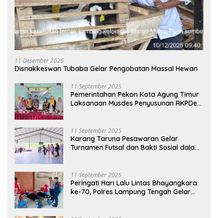
11 Desember 2025
Disnakkeswan Tubaba Gelar Pengobatan Massal Hewan
11 September 2025
Pemerintahan Pekon Kota Agung Timur
Laksanaan Musdes Penyusunan RKPDes
Tahun Anggaran 2026
11 September 2025
Karang Taruna Pesawaran Gelar
Turnamen Futsal dan Bakti Sosial dalam
Peringatan Haornas ke-42
11 September 2025
Peringati Hari Lalu Lintas Bhayangkara
ke-70, Polres Lampung Tengah Gelar
Donor Darah Setetes Darah Sejuta
Harapan