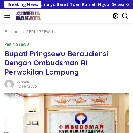
Langsung
apan Kresnomulyo Barat Tuan Rumah Ngopi Serasi Ke-29
Breaking News
ke
konten
Beranda
PERINGSEWU
PERINGSEWU
Bupati Pringsewu Beraudiensi
Dengan Ombudsman RI
Perwakilan Lampung
Redaksi
12 Mei 2026