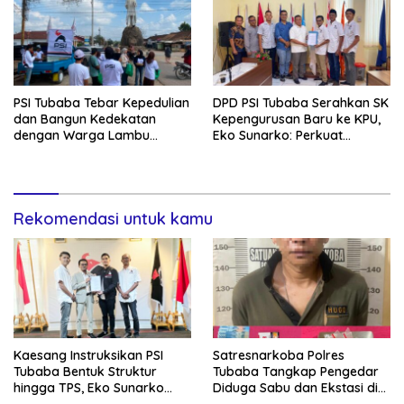
PSI Tubaba Tebar Kepedulian
DPD PSI Tubaba Serahkan SK
dan Bangun Kedekatan
Kepengurusan Baru ke KPU,
dengan Warga Lambu
Eko Sunarko: Perkuat
Kibang
Konsolidasi Partai
Rekomendasi untuk kamu
Kaesang Instruksikan PSI
Satresnarkoba Polres
Tubaba Bentuk Struktur
Tubaba Tangkap Pengedar
hingga TPS, Eko Sunarko
Diduga Sabu dan Ekstasi di
Siap Tancap Gas Menuju
Lambu Kibang