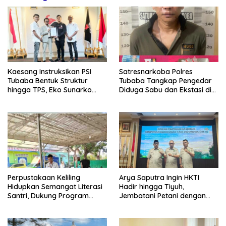
Kaesang Instruksikan PSI
Satresnarkoba Polres
Tubaba Bentuk Struktur
Tubaba Tangkap Pengedar
hingga TPS, Eko Sunarko
Diduga Sabu dan Ekstasi di
Siap Tancap Gas Menuju
Lambu Kibang
Pemilu 2029
Perpustakaan Keliling
Arya Saputra Ingin HKTI
Hidupkan Semangat Literasi
Hadir hingga Tiyuh,
Santri, Dukung Program
Jembatani Petani dengan
Tubaba Cerdas
Program Pemerintah