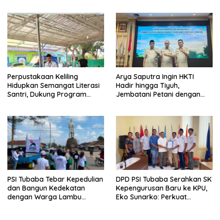
Pemilu 2029
Perpustakaan Keliling
Arya Saputra Ingin HKTI
Hidupkan Semangat Literasi
Hadir hingga Tiyuh,
Santri, Dukung Program
Jembatani Petani dengan
Tubaba Cerdas
Program Pemerintah
PSI Tubaba Tebar Kepedulian
DPD PSI Tubaba Serahkan SK
dan Bangun Kedekatan
Kepengurusan Baru ke KPU,
dengan Warga Lambu
Eko Sunarko: Perkuat
Kibang
Konsolidasi Partai