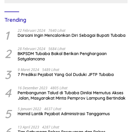
Trending
1
22 Februari 2024
7640 Lihat
Darsani Ingin Mencalonkan Diri Sebagai Bupati Tubaba
2
28 Februari 2024
5684 Lihat
BKPSDM Tubaba Bakal Berikan Penghargaan
Satyalancana
3
9 Maret 2024
5489 Lihat
7 Prediksi Pejabat Yang Gol Duduki JPTP Tubaba
4
16 Desember 2023
4805 Lihat
Pembangunan Talud di Tubaba Dinilai Memutus Akses
Jalan, Masyarakat Minta Pemprov Lampung Bertindak
5
5 Januari 2022
4637 Lihat
Hamid Lantik Pejabat Administrasi Tanggamus
6
13 April 2023
4287 Lihat
Tim Gabungan Polres Pesawaran dan Polres