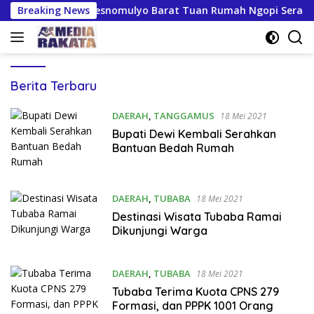
Langsung
on Persiapan Kresnomulyo Barat Tuan Rumah Ngopi Serasi Ke-2
Breaking News
ke
konten
MEDIA
Berita Terbaru
RAKATA
DAERAH
,
TANGGAMUS
18 Mei 2021
Bupati Dewi Kembali Serahkan
Bantuan Bedah Rumah
DAERAH
,
TUBABA
18 Mei 2021
Destinasi Wisata Tubaba Ramai
Dikunjungi Warga
DAERAH
,
TUBABA
18 Mei 2021
Tubaba Terima Kuota CPNS 279
Formasi, dan PPPK 1001 Orang