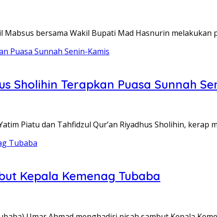
 Mabsus bersama Wakil Bupati Mad Hasnurin melakukan p
us Sholihin Terapkan Puasa Sunnah Se
im Piatu dan Tahfidzul Qur’an Riyadhus Sholihin, kerap
mbut Kepala Kemenag Tubaba
aba) Umar Ahmad menghadiri pisah sambut Kepala Keme