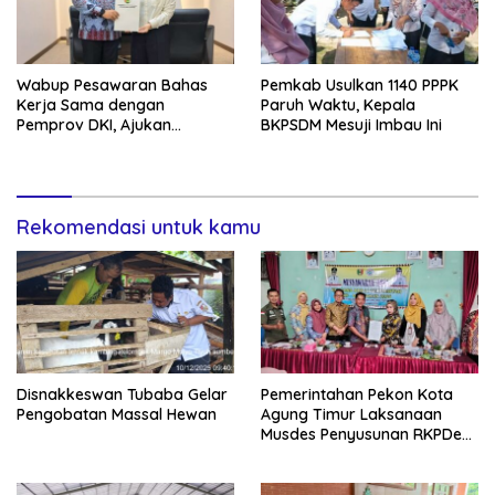
Wabup Pesawaran Bahas
Pemkab Usulkan 1140 PPPK
Kerja Sama dengan
Paruh Waktu, Kepala
Pemprov DKI, Ajukan
BKPSDM Mesuji Imbau Ini
Bantuan Mobil Damkar
Rekomendasi untuk kamu
Disnakkeswan Tubaba Gelar
Pemerintahan Pekon Kota
Pengobatan Massal Hewan
Agung Timur Laksanaan
Musdes Penyusunan RKPDes
Tahun Anggaran 2026