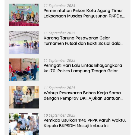
11 September 2025
Pemerintahan Pekon Kota Agung Timur
Laksanaan Musdes Penyusunan RKPDes
Tahun Anggaran 2026
11 September 2025
Karang Taruna Pesawaran Gelar
Turnamen Futsal dan Bakti Sosial dalam
Peringatan Haornas ke-42
11 September 2025
Peringati Hari Lalu Lintas Bhayangkara
ke-70, Polres Lampung Tengah Gelar
Donor Darah Setetes Darah Sejuta
Harapan
11 September 2025
Wabup Pesawaran Bahas Kerja Sama
dengan Pemprov DKI, Ajukan Bantuan
Mobil Damkar
10 September 2025
Pemkab Usulkan 1140 PPPK Paruh Waktu,
Kepala BKPSDM Mesuji Imbau Ini