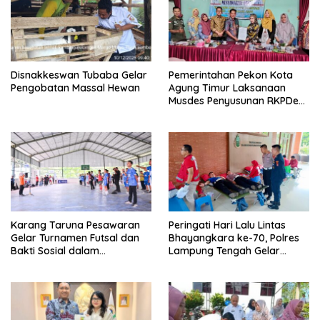
Disnakkeswan Tubaba Gelar
Pemerintahan Pekon Kota
Pengobatan Massal Hewan
Agung Timur Laksanaan
Musdes Penyusunan RKPDes
Tahun Anggaran 2026
Karang Taruna Pesawaran
Peringati Hari Lalu Lintas
Gelar Turnamen Futsal dan
Bhayangkara ke-70, Polres
Bakti Sosial dalam
Lampung Tengah Gelar
Peringatan Haornas ke-42
Donor Darah Setetes Darah
Sejuta Harapan