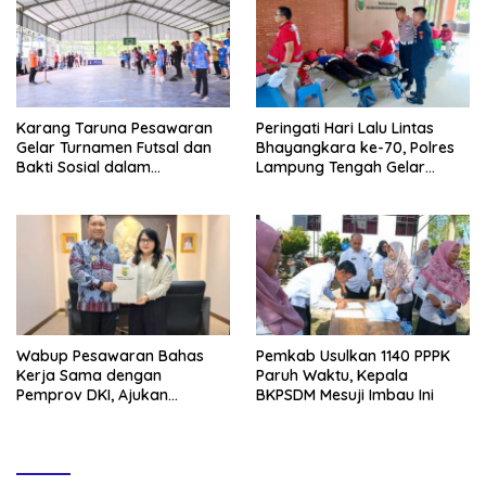
Karang Taruna Pesawaran
Peringati Hari Lalu Lintas
Gelar Turnamen Futsal dan
Bhayangkara ke-70, Polres
Bakti Sosial dalam
Lampung Tengah Gelar
Peringatan Haornas ke-42
Donor Darah Setetes Darah
Sejuta Harapan
Wabup Pesawaran Bahas
Pemkab Usulkan 1140 PPPK
Kerja Sama dengan
Paruh Waktu, Kepala
Pemprov DKI, Ajukan
BKPSDM Mesuji Imbau Ini
Bantuan Mobil Damkar