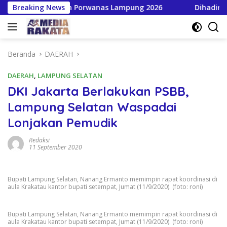
Langsung
 HPN dan Porwanas Lampung 2026
Breaking News
Dihadiri Bupati & W
ke
konten
Beranda
DAERAH
DAERAH
,
LAMPUNG SELATAN
DKI Jakarta Berlakukan PSBB,
Lampung Selatan Waspadai
Lonjakan Pemudik
Redaksi
11 September 2020
Bupati Lampung Selatan, Nanang Ermanto memimpin rapat koordinasi di
aula Krakatau kantor bupati setempat, Jumat (11/9/2020). (foto: roni)
Bupati Lampung Selatan, Nanang Ermanto memimpin rapat koordinasi di
aula Krakatau kantor bupati setempat, Jumat (11/9/2020). (foto: roni)