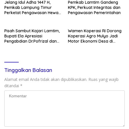
Jelang Idul Adha 1447 H,
Pemkab Lamtim Gandeng
Pemkab Lampung Timur
KPK, Perkuat Integritas dan
Perketat Pengawasan Hewan
Pengawasan Pemerintahan
Kurban
Pisah Sambut Kajari Lamtim,
Wamen Koperasi RI Dorong
Bupati Ela Apresiasi
Koperasi Agro Mulyo Jadi
Pengabdian Dr.Pofrizal dan
Motor Ekonomi Desa di
Sambut Kejari baru Saptono
Lampung Timur
Tinggalkan Balasan
Alamat email Anda tidak akan dipublikasikan.
Ruas yang wajib
ditandai
*