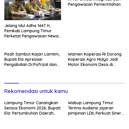
Pengawasan Pemerintahan
Jelang Idul Adha 1447 H,
Pemkab Lampung Timur
Perketat Pengawasan Hewan
Kurban
Pisah Sambut Kajari Lamtim,
Wamen Koperasi RI Dorong
Bupati Ela Apresiasi
Koperasi Agro Mulyo Jadi
Pengabdian Dr.Pofrizal dan
Motor Ekonomi Desa di
Sambut Kejari baru Saptono
Lampung Timur
Rekomendasi untuk kamu
Lampung Timur Canangkan
Wabup Lampung Timur
Sensus Ekonomi 2026, Bupati
Terima Audiensi jajaran
Ela: Pertumbuhan Daerah
pimpinan LDII, Perkuat Sinergi
Ada di Tangan Pelaku Usaha
Dakwah dan Pembangunan
Daerah