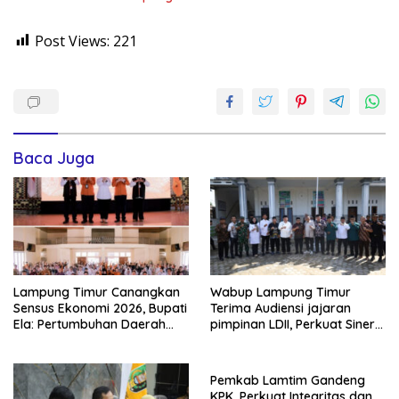
Post Views:
221
Baca Juga
Lampung Timur Canangkan
Wabup Lampung Timur
Sensus Ekonomi 2026, Bupati
Terima Audiensi jajaran
Ela: Pertumbuhan Daerah
pimpinan LDII, Perkuat Sinergi
Ada di Tangan Pelaku Usaha
Dakwah dan Pembangunan
Daerah
Pemkab Lamtim Gandeng
KPK, Perkuat Integritas dan