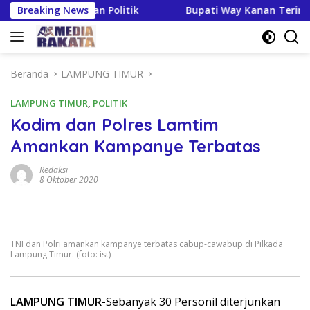
Langsung
kan Pendidikan Politik
Breaking News
Bupati Way Kanan Terima Kunker
ke
konten
Beranda
LAMPUNG TIMUR
LAMPUNG TIMUR
,
POLITIK
Kodim dan Polres Lamtim
Amankan Kampanye Terbatas
Redaksi
8 Oktober 2020
TNI dan Polri amankan kampanye terbatas cabup-cawabup di Pilkada
Lampung Timur. (foto: ist)
LAMPUNG TIMUR-
Sebanyak 30 Personil diterjunkan