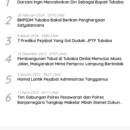
1
Darsani Ingin Mencalonkan Diri Sebagai Bupati Tubaba
2
28 Februari 2024
5676 Lihat
BKPSDM Tubaba Bakal Berikan Penghargaan
Satyalancana
3
9 Maret 2024
5480 Lihat
7 Prediksi Pejabat Yang Gol Duduki JPTP Tubaba
4
16 Desember 2023
4797 Lihat
Pembangunan Talud di Tubaba Dinilai Memutus Akses
Jalan, Masyarakat Minta Pemprov Lampung Bertindak
5
5 Januari 2022
4627 Lihat
Hamid Lantik Pejabat Administrasi Tanggamus
6
13 April 2023
4277 Lihat
Tim Gabungan Polres Pesawaran dan Polres
Banjarnegara Tangkap Makelar Mbah Slamet Dukun
Pengganda Uang