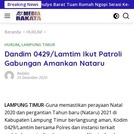
Langsung
n Kresnomulyo Barat Tuan Rumah Ngopi Serasi Ke-29
Breaking News
Tr
ke
konten
Beranda
HUKUM
HUKUM
,
LAMPUNG TIMUR
Dandim 0429/Lamtim Ikut Patroli
Gabungan Amankan Nataru
Redaksi
25 Desember 2020
LAMPUNG TIMUR
-Guna memastikan perayaan Natal
2020 dan pergantian Tahun baru (Nataru) 2021 di
Kabupaten Lampung Timur berlangsung aman, Kodim
0429/Lamtim bersama Polres dan instansi terkait