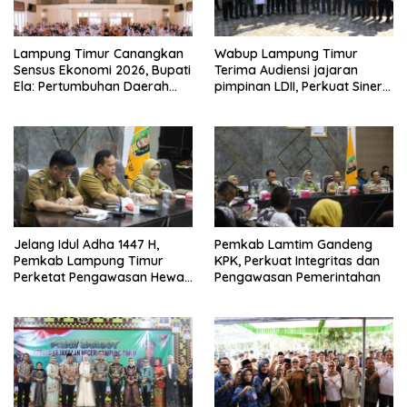
Lampung Timur Canangkan
Wabup Lampung Timur
Sensus Ekonomi 2026, Bupati
Terima Audiensi jajaran
Ela: Pertumbuhan Daerah
pimpinan LDII, Perkuat Sinergi
Ada di Tangan Pelaku Usaha
Dakwah dan Pembangunan
Daerah
Jelang Idul Adha 1447 H,
Pemkab Lamtim Gandeng
Pemkab Lampung Timur
KPK, Perkuat Integritas dan
Perketat Pengawasan Hewan
Pengawasan Pemerintahan
Kurban