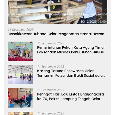
11 Desember 2025
Disnakkeswan Tubaba Gelar Pengobatan Massal Hewan
11 September 2025
Pemerintahan Pekon Kota Agung Timur
Laksanaan Musdes Penyusunan RKPDes
Tahun Anggaran 2026
11 September 2025
Karang Taruna Pesawaran Gelar
Turnamen Futsal dan Bakti Sosial dalam
Peringatan Haornas ke-42
11 September 2025
Peringati Hari Lalu Lintas Bhayangkara
ke-70, Polres Lampung Tengah Gelar
Donor Darah Setetes Darah Sejuta
Harapan
11 September 2025