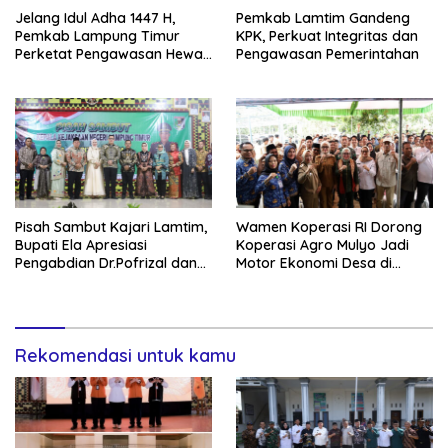
Jelang Idul Adha 1447 H,
Pemkab Lamtim Gandeng
Pemkab Lampung Timur
KPK, Perkuat Integritas dan
Perketat Pengawasan Hewan
Pengawasan Pemerintahan
Kurban
Pisah Sambut Kajari Lamtim,
Wamen Koperasi RI Dorong
Bupati Ela Apresiasi
Koperasi Agro Mulyo Jadi
Pengabdian Dr.Pofrizal dan
Motor Ekonomi Desa di
Sambut Kejari baru Saptono
Lampung Timur
Rekomendasi untuk kamu