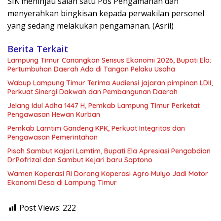
SIK meninjau salah satu Pos Pengamanan dan
menyerahkan bingkisan kepada perwakilan personel
yang sedang melakukan pengamanan. (Asril)
Berita Terkait
Lampung Timur Canangkan Sensus Ekonomi 2026, Bupati Ela:
Pertumbuhan Daerah Ada di Tangan Pelaku Usaha
Wabup Lampung Timur Terima Audiensi jajaran pimpinan LDII,
Perkuat Sinergi Dakwah dan Pembangunan Daerah
Jelang Idul Adha 1447 H, Pemkab Lampung Timur Perketat
Pengawasan Hewan Kurban
Pemkab Lamtim Gandeng KPK, Perkuat Integritas dan
Pengawasan Pemerintahan
Pisah Sambut Kajari Lamtim, Bupati Ela Apresiasi Pengabdian
Dr.Pofrizal dan Sambut Kejari baru Saptono
Wamen Koperasi RI Dorong Koperasi Agro Mulyo Jadi Motor
Ekonomi Desa di Lampung Timur
Post Views:
222