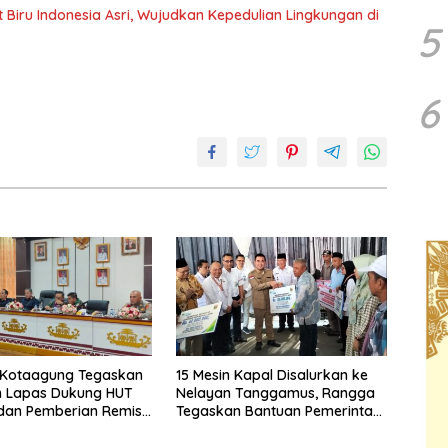
iru Indonesia Asri, Wujudkan Kepedulian Lingkungan di
5
6
 Kotaagung Tegaskan
15 Mesin Kapal Disalurkan ke
n Lapas Dukung HUT
Nelayan Tanggamus, Rangga
 dan Pemberian Remisi
Tegaskan Bantuan Pemerintah
inaan
Harus Tepat Sasaran