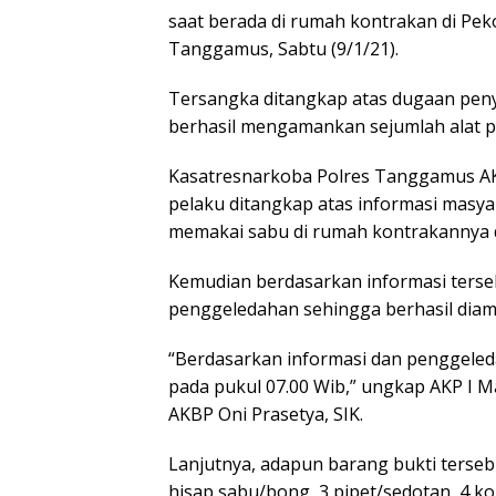
saat berada di rumah kontrakan di Pe
Tanggamus, Sabtu (9/1/21).
Tersangka ditangkap atas dugaan peny
berhasil mengamankan sejumlah alat p
Kasatresnarkoba Polres Tanggamus AK
pelaku ditangkap atas informasi masya
memakai sabu di rumah kontrakannya d
Kemudian berdasarkan informasi terse
penggeledahan sehingga berhasil diam
“Berdasarkan informasi dan penggeled
pada pukul 07.00 Wib,” ungkap AKP I 
AKBP Oni Prasetya, SIK.
Lanjutnya, adapun barang bukti tersebu
hisap sabu/bong, 3 pipet/sedotan, 4 k