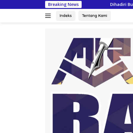
Langsung
Breaking News
Dihadiri Bupati & Wabup Pringsew
ke
konten
Indeks
Tentang Kami