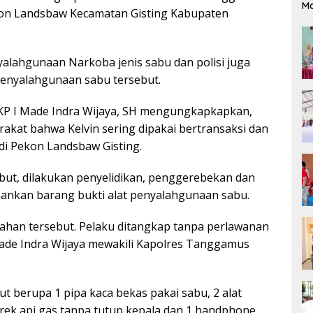
M
kon Landsbaw Kecamatan Gisting Kabupaten
alahgunaan Narkoba jenis sabu dan polisi juga
enyalahgunaan sabu tersebut.
P I Made Indra Wijaya, SH mengungkapkapkan,
rakat bahwa Kelvin sering dipakai bertransaksi dan
i Pekon Landsbaw Gisting.
but, dilakukan penyelidikan, penggerebekan dan
ankan barang bukti alat penyalahgunaan sabu.
ahan tersebut. Pelaku ditangkap tanpa perlawanan
Made Indra Wijaya mewakili Kapolres Tanggamus
t berupa 1 pipa kaca bekas pakai sabu, 2 alat
orek api gas tanpa tutup kepala dan 1 handphone.