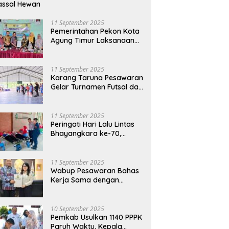
assal Hewan
11 September 2025
Pemerintahan Pekon Kota
Agung Timur Laksanaan
Musdes Penyusunan
RKPDes Tahun Anggaran
2026
11 September 2025
Karang Taruna Pesawaran
Gelar Turnamen Futsal dan
Bakti Sosial dalam
Peringatan Haornas ke-42
11 September 2025
Peringati Hari Lalu Lintas
Bhayangkara ke-70,
Polres Lampung Tengah
Gelar Donor Darah Setetes
Darah Sejuta Harapan
11 September 2025
Wabup Pesawaran Bahas
Kerja Sama dengan
Pemprov DKI, Ajukan
Bantuan Mobil Damkar
10 September 2025
Pemkab Usulkan 1140 PPPK
Paruh Waktu, Kepala