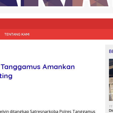
TENTANG KAMI
B
es Tanggamus Amankan
ting
11
Di
Kelvin ditangkap Satresnarkoba Polres Tanggamus