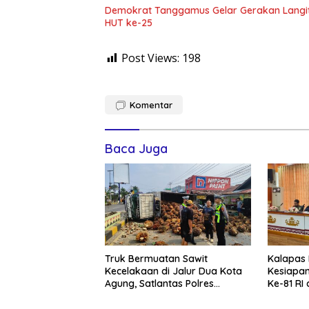
Demokrat Tanggamus Gelar Gerakan Langit B
HUT ke-25
Post Views:
198
Komentar
Baca Juga
Truk Bermuatan Sawit
Kalapas
Kecelakaan di Jalur Dua Kota
Kesiapa
Agung, Satlantas Polres
Ke-81 RI
Tanggamus Terapkan Sistem
Warga B
Buka-Tutup Arus