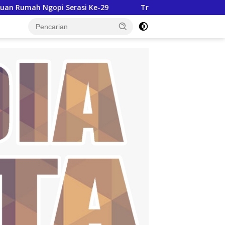
i Ke-29
Truk Bermuatan Sawit Kecelakaan di Jalur Dua