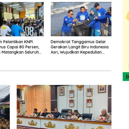
n Pelantikan KNPI
Demokrat Tanggamus Gelar
us Capai 80 Persen,
Gerakan Langit Biru Indonesia
 Matangkan Seluruh
Asri, Wujudkan Kepedulian
an Acara
Lingkungan di HUT ke-25