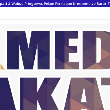
u, Pekon Persiapan Kresnomulyo Barat Tuan Rumah Ngopi Seras