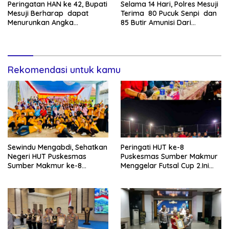
Peringatan HAN ke 42, Bupati
Selama 14 Hari, Polres Mesuji
Mesuji Berharap dapat
Terima 80 Pucuk Senpi dan
Menurunkan Angka
85 Butir Amunisi Dari
Kekerasan terhadap Anak
Masyarakat
Rekomendasi untuk kamu
Sewindu Mengabdi, Sehatkan
Peringati HUT ke-8
Negeri HUT Puskesmas
Puskesmas Sumber Makmur
Sumber Makmur ke-8
Menggelar Futsal Cup 2.Ini
Apresiasi Kader Posyandu
Pemenangnya…
ILP.