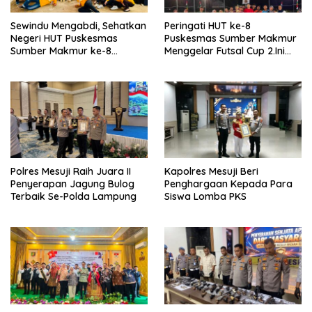
Sewindu Mengabdi, Sehatkan
Peringati HUT ke-8
Negeri HUT Puskesmas
Puskesmas Sumber Makmur
Sumber Makmur ke-8
Menggelar Futsal Cup 2.Ini
Apresiasi Kader Posyandu
Pemenangnya…
ILP.
Polres Mesuji Raih Juara II
Kapolres Mesuji Beri
Penyerapan Jagung Bulog
Penghargaan Kepada Para
Terbaik Se-Polda Lampung
Siswa Lomba PKS