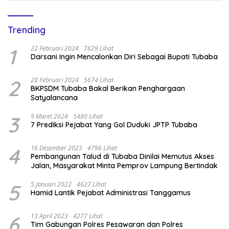
Trending
1
22 Februari 2024
7629 Lihat
Darsani Ingin Mencalonkan Diri Sebagai Bupati Tubaba
2
28 Februari 2024
5674 Lihat
BKPSDM Tubaba Bakal Berikan Penghargaan
Satyalancana
3
9 Maret 2024
5480 Lihat
7 Prediksi Pejabat Yang Gol Duduki JPTP Tubaba
4
16 Desember 2023
4796 Lihat
Pembangunan Talud di Tubaba Dinilai Memutus Akses
Jalan, Masyarakat Minta Pemprov Lampung Bertindak
5
5 Januari 2022
4627 Lihat
Hamid Lantik Pejabat Administrasi Tanggamus
6
13 April 2023
4277 Lihat
Tim Gabungan Polres Pesawaran dan Polres