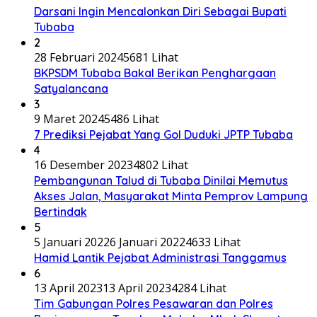
Darsani Ingin Mencalonkan Diri Sebagai Bupati
Tubaba
2
28 Februari 2024
5681 Lihat
BKPSDM Tubaba Bakal Berikan Penghargaan
Satyalancana
3
9 Maret 2024
5486 Lihat
7 Prediksi Pejabat Yang Gol Duduki JPTP Tubaba
4
16 Desember 2023
4802 Lihat
Pembangunan Talud di Tubaba Dinilai Memutus
Akses Jalan, Masyarakat Minta Pemprov Lampung
Bertindak
5
5 Januari 2022
6 Januari 2022
4633 Lihat
Hamid Lantik Pejabat Administrasi Tanggamus
6
13 April 2023
13 April 2023
4284 Lihat
Tim Gabungan Polres Pesawaran dan Polres