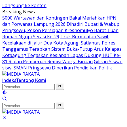
Langsung ke konten
Breaking News
5000 Wartawan dan Kontingen Bakal Meriahkan HPN
dan Porwanas Lampung 2026
Dihadiri Bupati & Wabup
Pringsewu, Pekon Persiapan Kresnomulyo Barat Tuan
Rumah Ngopi Serasi Ke-29
Truk Bermuatan Sawit
Kecelakaan di Jalur Dua Kota Agung, Satlantas Polres
Tanggamus Terapkan Sistem Buka-Tutup Arus
Kalapas
Kotaagung Tegaskan Kesiapan Lapas Dukung HUT Ke-
81 RI dan Pemberian Remisi Warga Binaan
Giliran Siswa-
siswi SMAN Pringsewu Diberikan Pendidikan Politik
Indeks
Tentang Kami