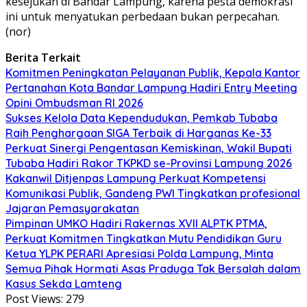
kesejukan di Bandar Lampung, karena pesta demokrasi
ini untuk menyatukan perbedaan bukan perpecahan.
(nor)
Berita Terkait
Komitmen Peningkatan Pelayanan Publik, Kepala Kantor
Pertanahan Kota Bandar Lampung Hadiri Entry Meeting
Opini Ombudsman RI 2026
Sukses Kelola Data Kependudukan, Pemkab Tubaba
Raih Penghargaan SIGA Terbaik di Harganas Ke-33
Perkuat Sinergi Pengentasan Kemiskinan, Wakil Bupati
Tubaba Hadiri Rakor TKPKD se-Provinsi Lampung 2026
Kakanwil Ditjenpas Lampung Perkuat Kompetensi
Komunikasi Publik, Gandeng PWI Tingkatkan profesional
Jajaran Pemasyarakatan
Pimpinan UMKO Hadiri Rakernas XVII ALPTK PTMA,
Perkuat Komitmen Tingkatkan Mutu Pendidikan Guru
Ketua YLPK PERARI Apresiasi Polda Lampung, Minta
Semua Pihak Hormati Asas Praduga Tak Bersalah dalam
Kasus Sekda Lamteng
Post Views:
279