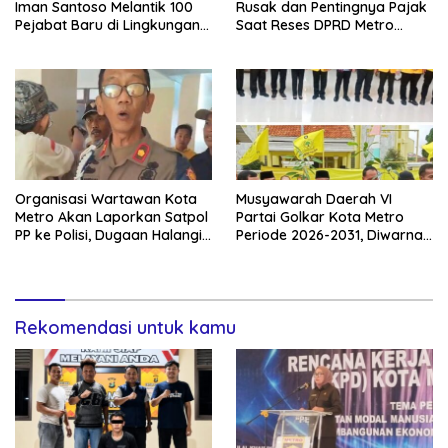
Iman Santoso Melantik 100
Rusak dan Pentingnya Pajak
Pejabat Baru di Lingkungan
Saat Reses DPRD Metro
Pemkot Metro
Barat–Selatan
Organisasi Wartawan Kota
Musyawarah Daerah VI
Metro Akan Laporkan Satpol
Partai Golkar Kota Metro
PP ke Polisi, Dugaan Halangi
Periode 2026-2031, Diwarnai
Kerja Jurnalistik
Kegiatan GELAM
Rekomendasi untuk kamu