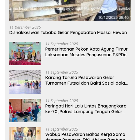
11 Desember 2025
Disnakkeswan Tubaba Gelar Pengobatan Massal Hewan
11 September 2025
Pemerintahan Pekon Kota Agung Timur
Laksanaan Musdes Penyusunan RKPDes
Tahun Anggaran 2026
11 September 2025
Karang Taruna Pesawaran Gelar
Turnamen Futsal dan Bakti Sosial dalam
Peringatan Haornas ke-42
11 September 2025
Peringati Hari Lalu Lintas Bhayangkara
ke-70, Polres Lampung Tengah Gelar
Donor Darah Setetes Darah Sejuta
Harapan
11 September 2025
Wabup Pesawaran Bahas Kerja Sama
dengan Pemprov DKI, Ajukan Bantuan