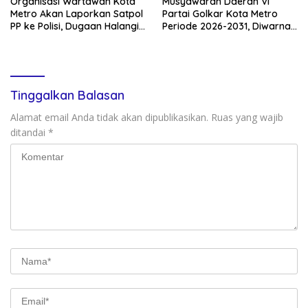
Organisasi Wartawan Kota
Musyawarah Daerah VI
Metro Akan Laporkan Satpol
Partai Golkar Kota Metro
PP ke Polisi, Dugaan Halangi
Periode 2026-2031, Diwarnai
Kerja Jurnalistik
Kegiatan GELAM
Tinggalkan Balasan
Alamat email Anda tidak akan dipublikasikan.
Ruas yang wajib
ditandai
*