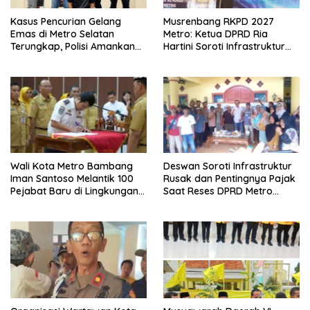
Kasus Pencurian Gelang
Musrenbang RKPD 2027
Emas di Metro Selatan
Metro: Ketua DPRD Ria
Terungkap, Polisi Amankan
Hartini Soroti Infrastruktur
Pelaku dan Barang Bukti
hingga Ketahanan Pangan
Wali Kota Metro Bambang
Deswan Soroti Infrastruktur
Iman Santoso Melantik 100
Rusak dan Pentingnya Pajak
Pejabat Baru di Lingkungan
Saat Reses DPRD Metro
Pemkot Metro
Barat–Selatan