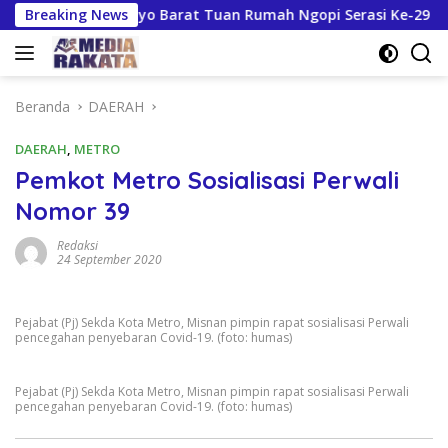
Langsung
esnomulyo Barat Tuan Rumah Ngopi Serasi Ke-29
Breaking News
Truk 
ke
konten
Beranda
DAERAH
DAERAH
,
METRO
Pemkot Metro Sosialisasi Perwali
Nomor 39
Redaksi
24 September 2020
Pejabat (Pj) Sekda Kota Metro, Misnan pimpin rapat sosialisasi Perwali
pencegahan penyebaran Covid-19. (foto: humas)
Pejabat (Pj) Sekda Kota Metro, Misnan pimpin rapat sosialisasi Perwali
pencegahan penyebaran Covid-19. (foto: humas)