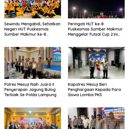
Sewindu Mengabdi, Sehatkan
Peringati HUT ke-8
Negeri HUT Puskesmas
Puskesmas Sumber Makmur
Sumber Makmur ke-8
Menggelar Futsal Cup 2.Ini
Apresiasi Kader Posyandu
Pemenangnya…
ILP.
Polres Mesuji Raih Juara II
Kapolres Mesuji Beri
Penyerapan Jagung Bulog
Penghargaan Kepada Para
Terbaik Se-Polda Lampung
Siswa Lomba PKS