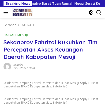
Langsung
an Kresnomulyo Barat Tuan Rumah Ngopi Serasi Ke-29
Breaking News
T
ke
konten
Beranda
DAERAH
DAERAH
,
MESUJI
Sekdaprov Fahrizal Kukuhkan Tim
Percepatan Akses Keuangan
Daerah Kabupaten Mesuji
Redaksi
22 Oktober 2020
Sekdaprov Lampung, Farizal Darminto dan Bupati Mesuji, Saply TH saat
pengukuhan TPAKD Kabupaten Mesuji. (foto: ist)
Sekdaprov Lampung, Farizal Darminto dan Bupati Mesuji, Saply TH saat
pengukuhan TPAKD Kabupaten Mesuji. (foto: ist)