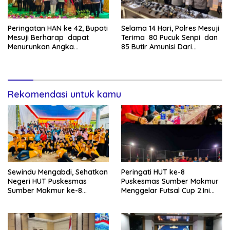
Peringatan HAN ke 42, Bupati
Selama 14 Hari, Polres Mesuji
Mesuji Berharap dapat
Terima 80 Pucuk Senpi dan
Menurunkan Angka
85 Butir Amunisi Dari
Kekerasan terhadap Anak
Masyarakat
Rekomendasi untuk kamu
Sewindu Mengabdi, Sehatkan
Peringati HUT ke-8
Negeri HUT Puskesmas
Puskesmas Sumber Makmur
Sumber Makmur ke-8
Menggelar Futsal Cup 2.Ini
Apresiasi Kader Posyandu
Pemenangnya…
ILP.