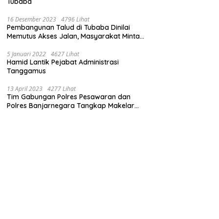
Tubaba
16 Desember 2023
4796 Lihat
Pembangunan Talud di Tubaba Dinilai
Memutus Akses Jalan, Masyarakat Minta
Pemprov Lampung Bertindak
5 Januari 2022
4627 Lihat
Hamid Lantik Pejabat Administrasi
Tanggamus
13 April 2023
4277 Lihat
Tim Gabungan Polres Pesawaran dan
Polres Banjarnegara Tangkap Makelar
Mbah Slamet Dukun Pengganda Uang