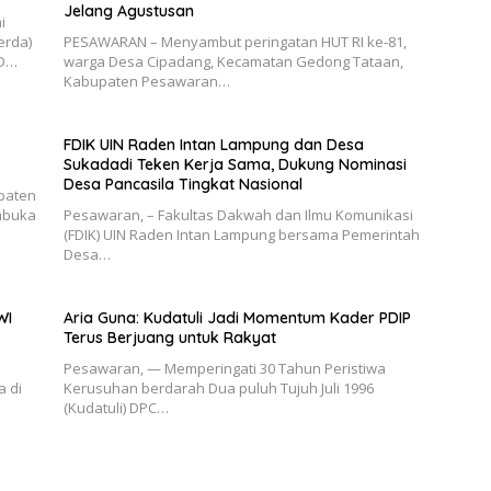
Jelang Agustusan
i
erda)
PESAWARAN – Menyambut peringatan HUT RI ke-81,
BD…
warga Desa Cipadang, Kecamatan Gedong Tataan,
Kabupaten Pesawaran…
FDIK UIN Raden Intan Lampung dan Desa
Sukadadi Teken Kerja Sama, Dukung Nominasi
Desa Pancasila Tingkat Nasional
upaten
embuka
Pesawaran, – Fakultas Dakwah dan Ilmu Komunikasi
(FDIK) UIN Raden Intan Lampung bersama Pemerintah
Desa…
WI
Aria Guna: Kudatuli Jadi Momentum Kader PDIP
Terus Berjuang untuk Rakyat
Pesawaran, — Memperingati 30 Tahun Peristiwa
a di
Kerusuhan berdarah Dua puluh Tujuh Juli 1996
(Kudatuli) DPC…