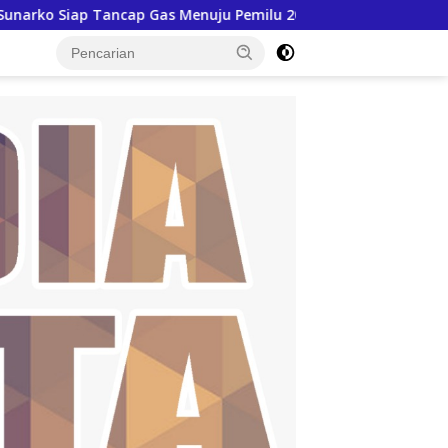
ancap Gas Menuju Pemilu 2029
15 Mesin Kapal Disalur