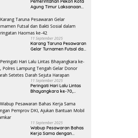
Pemerintahan Pekon Kota
Agung Timur Laksanaan
Musdes Penyusunan
RKPDes Tahun Anggaran
2026
11 September 2025
Karang Taruna Pesawaran
Gelar Turnamen Futsal dan
Bakti Sosial dalam
Peringatan Haornas ke-42
11 September 2025
Peringati Hari Lalu Lintas
Bhayangkara ke-70,
Polres Lampung Tengah
Gelar Donor Darah Setetes
Darah Sejuta Harapan
11 September 2025
Wabup Pesawaran Bahas
Kerja Sama dengan