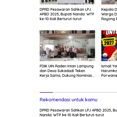
DPRD Pesawaran Sahkan LPJ
Kepala D
APBD 2025, Bupati Nanda: WTP
Warga D
ke-10 Kali Berturut-turut
Royong 
Jelang A
FDIK UIN Raden Intan Lampung
Ismail Y
dan Desa Sukadadi Teken
Harumka
Kerja Sama, Dukung Nominasi
Porwana
Desa Pancasila Tingkat
Nasional
Rekomendasi untuk kamu
DPRD Pesawaran Sahkan LPJ APBD 2025, Bu
Nanda: WTP ke-10 Kali Berturut-turut