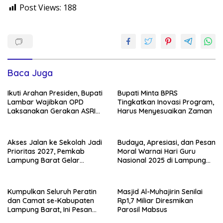
Post Views:
188
Baca Juga
Ikuti Arahan Presiden, Bupati
Bupati Minta BPRS
Lambar Wajibkan OPD
Tingkatkan Inovasi Program,
Laksanakan Gerakan ASRI
Harus Menyesuaikan Zaman
Tiap Pekan
Akses Jalan ke Sekolah Jadi
Budaya, Apresiasi, dan Pesan
Prioritas 2027, Pemkab
Moral Warnai Hari Guru
Lampung Barat Gelar
Nasional 2025 di Lampung
Musrenbang Hybrid di Way
Barat
Tenong
Kumpulkan Seluruh Peratin
Masjid Al-Muhajirin Senilai
dan Camat se-Kabupaten
Rp1,7 Miliar Diresmikan
Lampung Barat, Ini Pesan
Parosil Mabsus
Parosil Mabsus