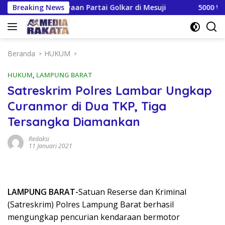
Langsung
an Kejayaan Partai Golkar di Mesuji
Breaking News
5000 Wartawan d
ke
konten
Beranda
HUKUM
HUKUM
,
LAMPUNG BARAT
Satreskrim Polres Lambar Ungkap
Curanmor di Dua TKP, Tiga
Tersangka Diamankan
Redaksi
11 Januari 2021
LAMPUNG BARAT-
Satuan Reserse dan Kriminal
(Satreskrim) Polres Lampung Barat berhasil
mengungkap pencurian kendaraan bermotor