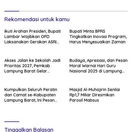
Rekomendasi untuk kamu
Ikuti Arahan Presiden, Bupati
Bupati Minta BPRS
Lambar Wajibkan OPD
Tingkatkan Inovasi Program,
Laksanakan Gerakan ASRI
Harus Menyesuaikan Zaman
Tiap Pekan
Akses Jalan ke Sekolah Jadi
Budaya, Apresiasi, dan Pesan
Prioritas 2027, Pemkab
Moral Warnai Hari Guru
Lampung Barat Gelar
Nasional 2025 di Lampung
Musrenbang Hybrid di Way
Barat
Tenong
Kumpulkan Seluruh Peratin
Masjid Al-Muhajirin Senilai
dan Camat se-Kabupaten
Rp1,7 Miliar Diresmikan
Lampung Barat, Ini Pesan
Parosil Mabsus
Parosil Mabsus
Tinggalkan Balasan