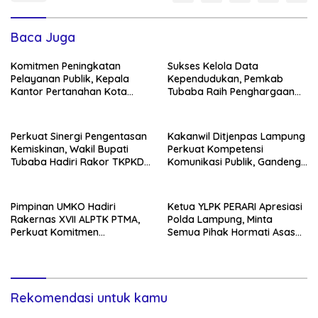
Baca Juga
Komitmen Peningkatan
Sukses Kelola Data
Pelayanan Publik, Kepala
Kependudukan, Pemkab
Kantor Pertanahan Kota
Tubaba Raih Penghargaan
Bandar Lampung Hadiri
SIGA Terbaik di Harganas Ke-
Entry Meeting Opini
33
Ombudsman RI 2026
Perkuat Sinergi Pengentasan
Kakanwil Ditjenpas Lampung
Kemiskinan, Wakil Bupati
Perkuat Kompetensi
Tubaba Hadiri Rakor TKPKD
Komunikasi Publik, Gandeng
se-Provinsi Lampung 2026
PWI Tingkatkan profesional
Jajaran Pemasyarakatan
Pimpinan UMKO Hadiri
Ketua YLPK PERARI Apresiasi
Rakernas XVII ALPTK PTMA,
Polda Lampung, Minta
Perkuat Komitmen
Semua Pihak Hormati Asas
Tingkatkan Mutu Pendidikan
Praduga Tak Bersalah dalam
Guru
Kasus Sekda Lamteng
Rekomendasi untuk kamu