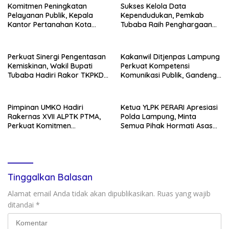
Komitmen Peningkatan
Sukses Kelola Data
Pelayanan Publik, Kepala
Kependudukan, Pemkab
Kantor Pertanahan Kota
Tubaba Raih Penghargaan
Bandar Lampung Hadiri
SIGA Terbaik di Harganas Ke-
Entry Meeting Opini
33
Ombudsman RI 2026
Perkuat Sinergi Pengentasan
Kakanwil Ditjenpas Lampung
Kemiskinan, Wakil Bupati
Perkuat Kompetensi
Tubaba Hadiri Rakor TKPKD
Komunikasi Publik, Gandeng
se-Provinsi Lampung 2026
PWI Tingkatkan profesional
Jajaran Pemasyarakatan
Pimpinan UMKO Hadiri
Ketua YLPK PERARI Apresiasi
Rakernas XVII ALPTK PTMA,
Polda Lampung, Minta
Perkuat Komitmen
Semua Pihak Hormati Asas
Tingkatkan Mutu Pendidikan
Praduga Tak Bersalah dalam
Guru
Kasus Sekda Lamteng
Tinggalkan Balasan
Alamat email Anda tidak akan dipublikasikan.
Ruas yang wajib
ditandai
*