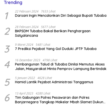
Trending
1
22 Februari 2024
7633 Lihat
Darsani Ingin Mencalonkan Diri Sebagai Bupati Tubaba
2
28 Februari 2024
5677 Lihat
BKPSDM Tubaba Bakal Berikan Penghargaan
Satyalancana
3
9 Maret 2024
5481 Lihat
7 Prediksi Pejabat Yang Gol Duduki JPTP Tubaba
4
16 Desember 2023
4798 Lihat
Pembangunan Talud di Tubaba Dinilai Memutus Akses
Jalan, Masyarakat Minta Pemprov Lampung Bertindak
5
5 Januari 2022
4628 Lihat
Hamid Lantik Pejabat Administrasi Tanggamus
6
13 April 2023
4280 Lihat
Tim Gabungan Polres Pesawaran dan Polres
Banjarnegara Tangkap Makelar Mbah Slamet Dukun
Pengganda Uang