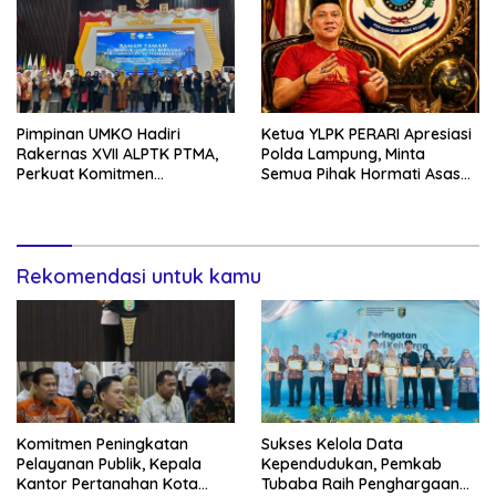
Pimpinan UMKO Hadiri
Ketua YLPK PERARI Apresiasi
Rakernas XVII ALPTK PTMA,
Polda Lampung, Minta
Perkuat Komitmen
Semua Pihak Hormati Asas
Tingkatkan Mutu Pendidikan
Praduga Tak Bersalah dalam
Guru
Kasus Sekda Lamteng
Rekomendasi untuk kamu
Komitmen Peningkatan
Sukses Kelola Data
Pelayanan Publik, Kepala
Kependudukan, Pemkab
Kantor Pertanahan Kota
Tubaba Raih Penghargaan