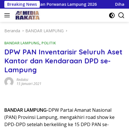
Langsung
an HPN dan Porwanas Lampung 2026
Breaking News
Dihadiri Bupati &
ke
konten
Beranda
BANDAR LAMPUNG
BANDAR LAMPUNG
,
POLITIK
DPW PAN Inventarisir Seluruh Aset
Kantor dan Kendaraan DPD se-
Lampung
Redaksi
15 Januari 2021
BANDAR LAMPUNG-
DPW Partai Amanat Nasional
(PAN) Provinsi Lampung, mengakhiri road show ke
DPD-DPD setelah berkeliling ke 15 DPD PAN se-