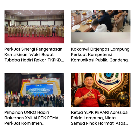
Bandar Lampung Hadiri
SIGA Terbaik di Harganas Ke-
Entry Meeting Opini
33
Ombudsman RI 2026
Perkuat Sinergi Pengentasan
Kakanwil Ditjenpas Lampung
Kemiskinan, Wakil Bupati
Perkuat Kompetensi
Tubaba Hadiri Rakor TKPKD
Komunikasi Publik, Gandeng
se-Provinsi Lampung 2026
PWI Tingkatkan profesional
Jajaran Pemasyarakatan
Pimpinan UMKO Hadiri
Ketua YLPK PERARI Apresiasi
Rakernas XVII ALPTK PTMA,
Polda Lampung, Minta
Perkuat Komitmen
Semua Pihak Hormati Asas
Tingkatkan Mutu Pendidikan
Praduga Tak Bersalah dalam
Guru
Kasus Sekda Lamteng