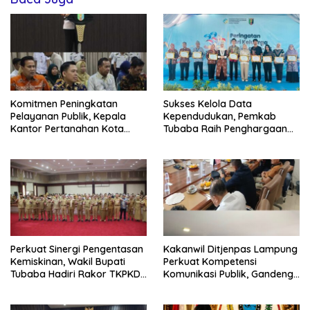
Komitmen Peningkatan
Sukses Kelola Data
Pelayanan Publik, Kepala
Kependudukan, Pemkab
Kantor Pertanahan Kota
Tubaba Raih Penghargaan
Bandar Lampung Hadiri
SIGA Terbaik di Harganas Ke-
Entry Meeting Opini
33
Ombudsman RI 2026
Perkuat Sinergi Pengentasan
Kakanwil Ditjenpas Lampung
Kemiskinan, Wakil Bupati
Perkuat Kompetensi
Tubaba Hadiri Rakor TKPKD
Komunikasi Publik, Gandeng
se-Provinsi Lampung 2026
PWI Tingkatkan profesional
Jajaran Pemasyarakatan