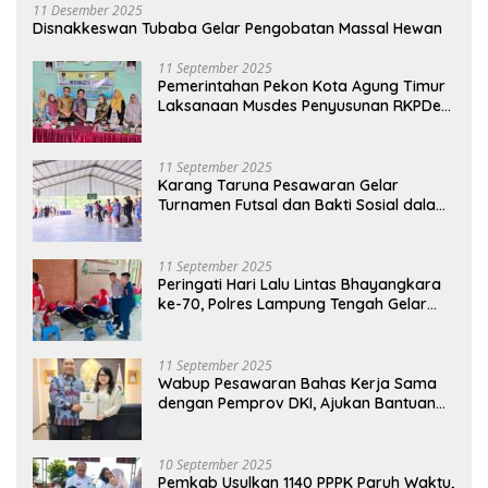
11 Desember 2025
Disnakkeswan Tubaba Gelar Pengobatan Massal Hewan
11 September 2025
Pemerintahan Pekon Kota Agung Timur
Laksanaan Musdes Penyusunan RKPDes
Tahun Anggaran 2026
11 September 2025
Karang Taruna Pesawaran Gelar
Turnamen Futsal dan Bakti Sosial dalam
Peringatan Haornas ke-42
11 September 2025
Peringati Hari Lalu Lintas Bhayangkara
ke-70, Polres Lampung Tengah Gelar
Donor Darah Setetes Darah Sejuta
Harapan
11 September 2025
Wabup Pesawaran Bahas Kerja Sama
dengan Pemprov DKI, Ajukan Bantuan
Mobil Damkar
10 September 2025
Pemkab Usulkan 1140 PPPK Paruh Waktu,