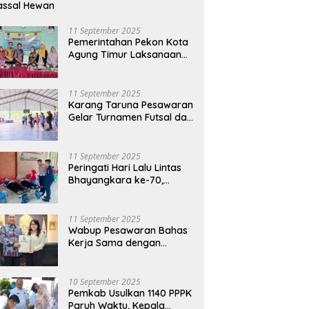
assal Hewan
11 September 2025
Pemerintahan Pekon Kota
Agung Timur Laksanaan
Musdes Penyusunan
RKPDes Tahun Anggaran
2026
11 September 2025
Karang Taruna Pesawaran
Gelar Turnamen Futsal dan
Bakti Sosial dalam
Peringatan Haornas ke-42
11 September 2025
Peringati Hari Lalu Lintas
Bhayangkara ke-70,
Polres Lampung Tengah
Gelar Donor Darah Setetes
Darah Sejuta Harapan
11 September 2025
Wabup Pesawaran Bahas
Kerja Sama dengan
Pemprov DKI, Ajukan
Bantuan Mobil Damkar
10 September 2025
Pemkab Usulkan 1140 PPPK
Paruh Waktu, Kepala