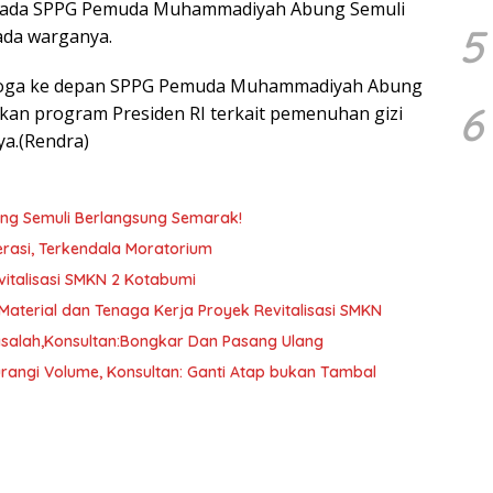
epada SPPG Pemuda Muhammadiyah Abung Semuli
5
ada warganya.
emoga ke depan SPPG Pemuda Muhammadiyah Abung
6
kan program Presiden RI terkait pemenuhan gizi
ya.(Rendra)
g Semuli Berlangsung Semarak!
asi, Terkendala Moratorium
vitalisasi SMKN 2 Kotabumi
aterial dan Tenaga Kerja Proyek Revitalisasi SMKN
asalah,Konsultan:Bongkar Dan Pasang Ulang
rangi Volume, Konsultan: Ganti Atap bukan Tambal