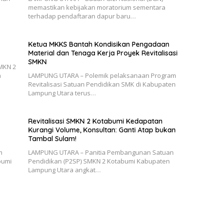
memastikan kebijakan moratorium sementara
terhadap pendaftaran dapur baru…
Ketua MKKS Bantah Kondisikan Pengadaan
Material dan Tenaga Kerja Proyek Revitalisasi
SMKN
SMKN 2
h
LAMPUNG UTARA – Polemik pelaksanaan Program
Revitalisasi Satuan Pendidikan SMK di Kabupaten
Lampung Utara terus…
Revitalisasi SMKN 2 Kotabumi Kedapatan
Kurangi Volume, Konsultan: Ganti Atap bukan
Tambal Sulam!
m
LAMPUNG UTARA – Panitia Pembangunan Satuan
bumi
Pendidikan (P2SP) SMKN 2 Kotabumi Kabupaten
Lampung Utara angkat…