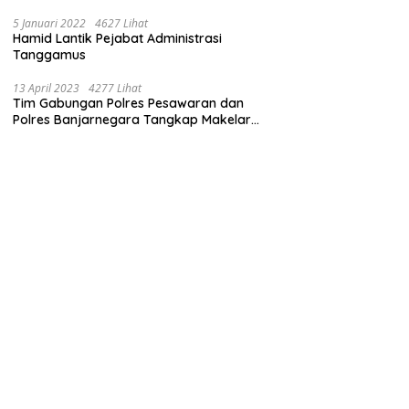
Pemprov Lampung Bertindak
5 Januari 2022
4627 Lihat
Hamid Lantik Pejabat Administrasi
Tanggamus
13 April 2023
4277 Lihat
Tim Gabungan Polres Pesawaran dan
Polres Banjarnegara Tangkap Makelar
Mbah Slamet Dukun Pengganda Uang