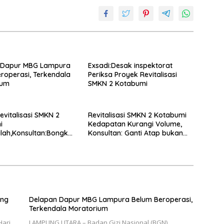
 Dapur MBG Lampura
Exsadi:Desak inspektorat
roperasi, Terkendala
Periksa Proyek Revitalisasi
ium
SMKN 2 Kotabumi
evitalisasi SMKN 2
Revitalisasi SMKN 2 Kotabumi
i
Kedapatan Kurangi Volume,
lah,Konsultan:Bongkar
Konsultan: Ganti Atap bukan
ang Ulang
Tambal Sulam!
ung
Delapan Dapur MBG Lampura Belum Beroperasi,
Terkendala Moratorium
Hari
LAMPUNG UTARA – Badan Gizi Nasional (BGN)