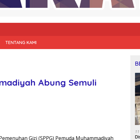
TENTANG KAMI
B
adiyah Abung Semuli
11
Di
Pemenuhan Gizi (SPPG) Pemuda Muhammadiyah