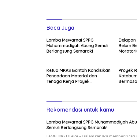
Baca Juga
Lomba Mewarnai SPPG
Delapan
Muhammadiyah Abung Semuli
Belum Be
Berlangsung Semarak!
Morator
Ketua MKKS Bantah Kondisikan
Proyek R
Pengadaan Material dan
Kotabum
Tenaga Kerja Proyek
Bermasa
Revitalisasi SMKN
Dan Pas
Rekomendasi untuk kamu
Lomba Mewarnai SPPG Muhammadiyah Ab
Semuli Berlangsung Semarak!
LAMPUNG UTARA – Dalam rangka memperingati 