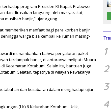
n terhadap program Presiden RI Bapak Prabowo
ran dan dirasakan langsung oleh masyarakat,
a musibah banjir,” ujar Agung.
pat memberikan manfaat bagi para korban banjir
t sehingga warga bisa kembali ke rumah masing-
Tre
1
uwardi menambahkan bahwa penyaluran paket
layah terdampak banjir, di antaranya meliputi Muara
2
a di Kecamatan Kotabumi. Selain itu, bantuan juga
otabumi Selatan, tepatnya di wilayah Rawakarya
3
 ketabahan dan kesabaran dalam menghadapi ujian
4
Lingkungan (LK) 6 Kelurahan Kotabumi Udik,