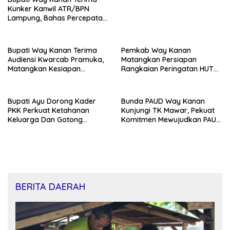
Kunker Kanwil ATR/BPN
Lampung, Bahas Percepatan
Sertifikasi Aset Daerah Dan
Integrasi Data Pertanahan
Bupati Way Kanan Terima
Pemkab Way Kanan
Audiensi Kwarcab Pramuka,
Matangkan Persiapan
Matangkan Kesiapan
Rangkaian Peringatan HUT
Kontingen Jambore Nasional
Ke-81 RI
XIl 2026
Bupati Ayu Dorong Kader
Bunda PAUD Way Kanan
PKK Perkuat Ketahanan
Kunjungi TK Mawar, Pekuat
Keluarga Dan Gotong
Komitmen Mewujudkan PAUD
Royong Di Buay Bahuga
Berkualitas
BERITA DAERAH