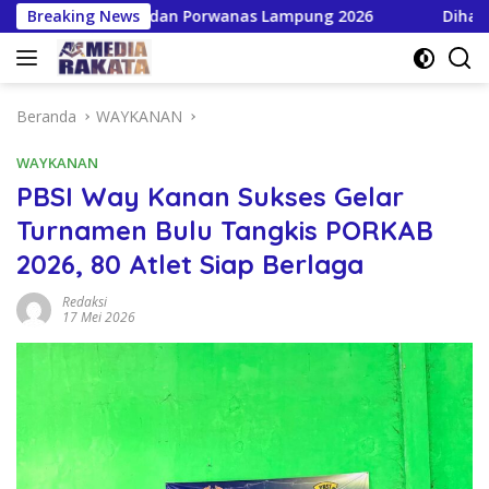
Langsung
hkan HPN dan Porwanas Lampung 2026
Breaking News
Dihadiri Bupati
ke
konten
Beranda
WAYKANAN
WAYKANAN
PBSI Way Kanan Sukses Gelar
Turnamen Bulu Tangkis PORKAB
2026, 80 Atlet Siap Berlaga
Redaksi
17 Mei 2026