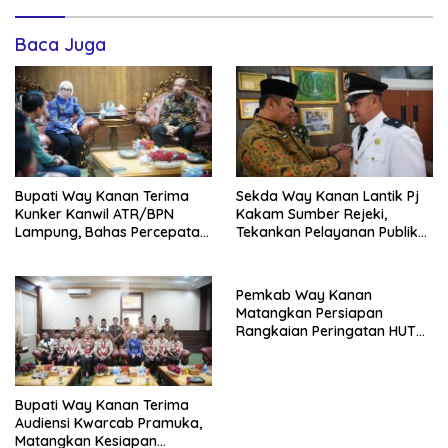
Baca Juga
Sekda Way Kanan Lantik Pj
Bupati Way Kanan Terima
Kakam Sumber Rejeki,
Kunker Kanwil ATR/BPN
Tekankan Pelayanan Publik
Lampung, Bahas Percepatan
Tetap Optimal Dan Jaga
Sertifikasi Aset Daerah Dan
Kondusivitas
Integrasi Data Pertanahan
Pemkab Way Kanan
Matangkan Persiapan
Rangkaian Peringatan HUT
Ke-81 RI
Bupati Way Kanan Terima
Audiensi Kwarcab Pramuka,
Matangkan Kesiapan