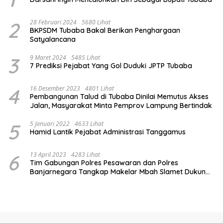
2
28 Februari 2024
5680 Lihat
BKPSDM Tubaba Bakal Berikan Penghargaan
Satyalancana
3
9 Maret 2024
5485 Lihat
7 Prediksi Pejabat Yang Gol Duduki JPTP Tubaba
4
16 Desember 2023
4801 Lihat
Pembangunan Talud di Tubaba Dinilai Memutus Akses
Jalan, Masyarakat Minta Pemprov Lampung Bertindak
5
5 Januari 2022
4633 Lihat
Hamid Lantik Pejabat Administrasi Tanggamus
6
13 April 2023
4283 Lihat
Tim Gabungan Polres Pesawaran dan Polres
Banjarnegara Tangkap Makelar Mbah Slamet Dukun
Pengganda Uang