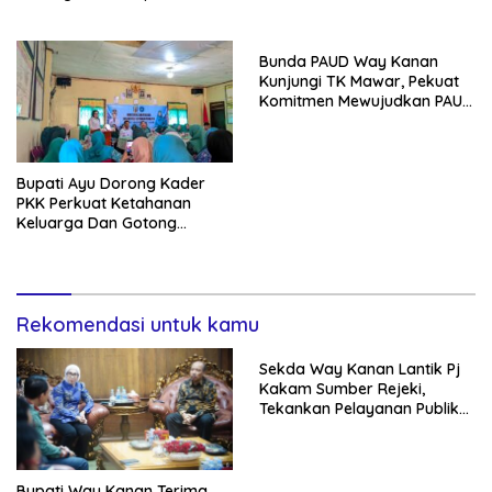
Kontingen Jambore Nasional
XIl 2026
Bunda PAUD Way Kanan
Kunjungi TK Mawar, Pekuat
Komitmen Mewujudkan PAUD
Berkualitas
Bupati Ayu Dorong Kader
PKK Perkuat Ketahanan
Keluarga Dan Gotong
Royong Di Buay Bahuga
Rekomendasi untuk kamu
Sekda Way Kanan Lantik Pj
Kakam Sumber Rejeki,
Tekankan Pelayanan Publik
Tetap Optimal Dan Jaga
Kondusivitas
Bupati Way Kanan Terima