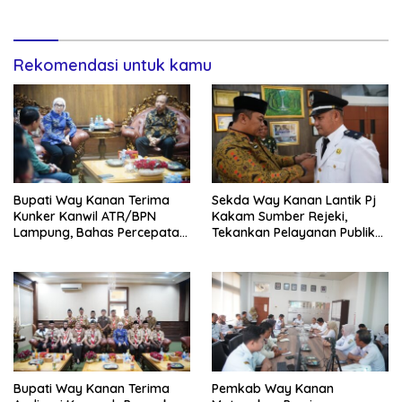
Rekomendasi untuk kamu
Bupati Way Kanan Terima
Sekda Way Kanan Lantik Pj
Kunker Kanwil ATR/BPN
Kakam Sumber Rejeki,
Lampung, Bahas Percepatan
Tekankan Pelayanan Publik
Sertifikasi Aset Daerah Dan
Tetap Optimal Dan Jaga
Integrasi Data Pertanahan
Kondusivitas
Bupati Way Kanan Terima
Pemkab Way Kanan