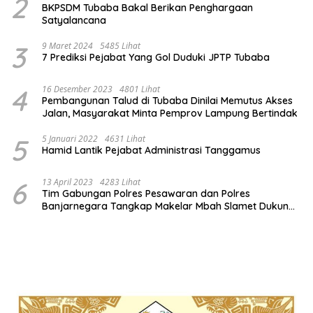
2
BKPSDM Tubaba Bakal Berikan Penghargaan
Satyalancana
3
9 Maret 2024
5485 Lihat
7 Prediksi Pejabat Yang Gol Duduki JPTP Tubaba
4
16 Desember 2023
4801 Lihat
Pembangunan Talud di Tubaba Dinilai Memutus Akses
Jalan, Masyarakat Minta Pemprov Lampung Bertindak
5
5 Januari 2022
4631 Lihat
Hamid Lantik Pejabat Administrasi Tanggamus
6
13 April 2023
4283 Lihat
Tim Gabungan Polres Pesawaran dan Polres
Banjarnegara Tangkap Makelar Mbah Slamet Dukun
Pengganda Uang