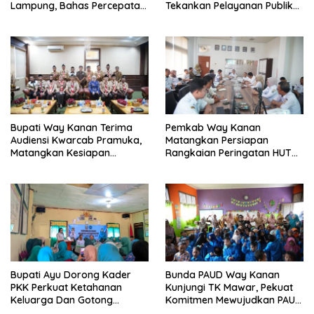
Lampung, Bahas Percepatan
Tekankan Pelayanan Publik
Sertifikasi Aset Daerah Dan
Tetap Optimal Dan Jaga
Integrasi Data Pertanahan
Kondusivitas
Bupati Way Kanan Terima
Pemkab Way Kanan
Audiensi Kwarcab Pramuka,
Matangkan Persiapan
Matangkan Kesiapan
Rangkaian Peringatan HUT
Kontingen Jambore Nasional
Ke-81 RI
XIl 2026
Bupati Ayu Dorong Kader
Bunda PAUD Way Kanan
PKK Perkuat Ketahanan
Kunjungi TK Mawar, Pekuat
Keluarga Dan Gotong
Komitmen Mewujudkan PAUD
Royong Di Buay Bahuga
Berkualitas