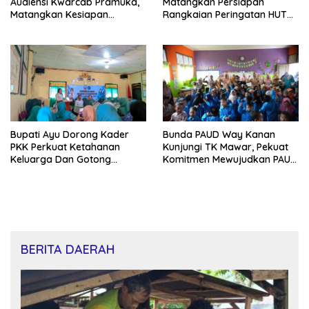
Audiensi Kwarcab Pramuka,
Matangkan Persiapan
Matangkan Kesiapan
Rangkaian Peringatan HUT
Kontingen Jambore Nasional
Ke-81 RI
XIl 2026
Bupati Ayu Dorong Kader
Bunda PAUD Way Kanan
PKK Perkuat Ketahanan
Kunjungi TK Mawar, Pekuat
Keluarga Dan Gotong
Komitmen Mewujudkan PAUD
Royong Di Buay Bahuga
Berkualitas
BERITA DAERAH