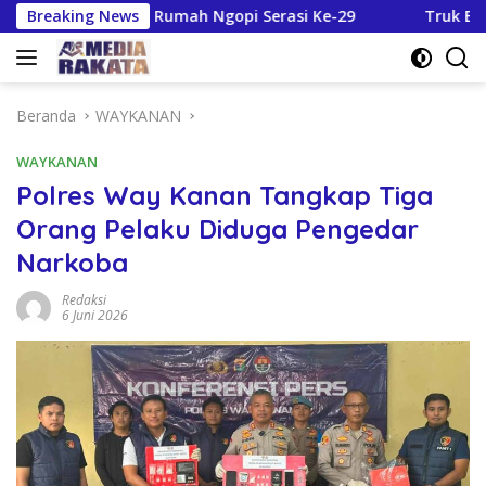
Langsung
t Tuan Rumah Ngopi Serasi Ke-29
Breaking News
Truk Bermuatan Sawit
ke
konten
Beranda
WAYKANAN
WAYKANAN
Polres Way Kanan Tangkap Tiga
Orang Pelaku Diduga Pengedar
Narkoba
Redaksi
6 Juni 2026