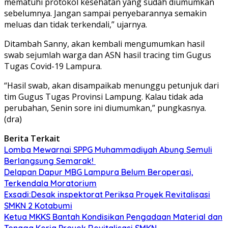
mematuhi protokol kesehatan yang sudah diumumkan
sebelumnya. Jangan sampai penyebarannya semakin
meluas dan tidak terkendali,” ujarnya.
Ditambah Sanny, akan kembali mengumumkan hasil
swab sejumlah warga dan ASN hasil tracing tim Gugus
Tugas Covid-19 Lampura.
“Hasil swab, akan disampaikab menunggu petunjuk dari
tim Gugus Tugas Provinsi Lampung. Kalau tidak ada
perubahan, Senin sore ini diumumkan,” pungkasnya.
(dra)
Berita Terkait
Lomba Mewarnai SPPG Muhammadiyah Abung Semuli
Berlangsung Semarak!
Delapan Dapur MBG Lampura Belum Beroperasi,
Terkendala Moratorium
Exsadi:Desak inspektorat Periksa Proyek Revitalisasi
SMKN 2 Kotabumi
Ketua MKKS Bantah Kondisikan Pengadaan Material dan
Tenaga Kerja Proyek Revitalisasi SMKN