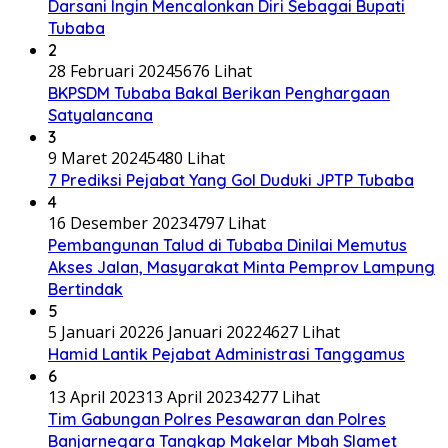
Darsani Ingin Mencalonkan Diri Sebagai Bupati
Tubaba
2
28 Februari 2024
5676 Lihat
BKPSDM Tubaba Bakal Berikan Penghargaan
Satyalancana
3
9 Maret 2024
5480 Lihat
7 Prediksi Pejabat Yang Gol Duduki JPTP Tubaba
4
16 Desember 2023
4797 Lihat
Pembangunan Talud di Tubaba Dinilai Memutus
Akses Jalan, Masyarakat Minta Pemprov Lampung
Bertindak
5
5 Januari 2022
6 Januari 2022
4627 Lihat
Hamid Lantik Pejabat Administrasi Tanggamus
6
13 April 2023
13 April 2023
4277 Lihat
Tim Gabungan Polres Pesawaran dan Polres
Banjarnegara Tangkap Makelar Mbah Slamet