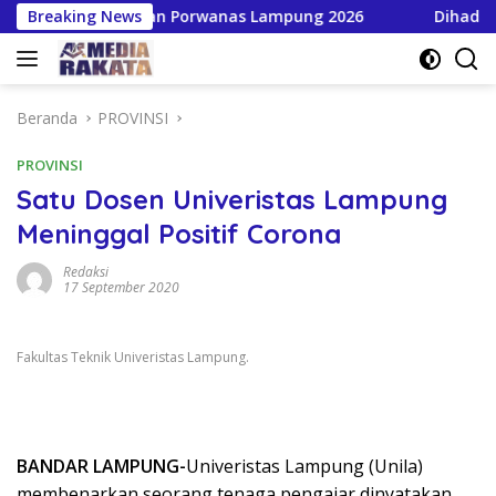
Langsung
an HPN dan Porwanas Lampung 2026
Breaking News
Dihadiri Bupati &
ke
konten
Beranda
PROVINSI
PROVINSI
Satu Dosen Univeristas Lampung
Meninggal Positif Corona
Redaksi
17 September 2020
Fakultas Teknik Univeristas Lampung.
BANDAR LAMPUNG-
Univeristas Lampung (Unila)
membenarkan seorang tenaga pengajar dinyatakan