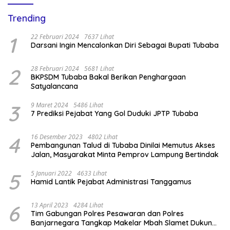
Trending
1
22 Februari 2024
7637 Lihat
Darsani Ingin Mencalonkan Diri Sebagai Bupati Tubaba
2
28 Februari 2024
5681 Lihat
BKPSDM Tubaba Bakal Berikan Penghargaan
Satyalancana
3
9 Maret 2024
5486 Lihat
7 Prediksi Pejabat Yang Gol Duduki JPTP Tubaba
4
16 Desember 2023
4802 Lihat
Pembangunan Talud di Tubaba Dinilai Memutus Akses
Jalan, Masyarakat Minta Pemprov Lampung Bertindak
5
5 Januari 2022
4633 Lihat
Hamid Lantik Pejabat Administrasi Tanggamus
6
13 April 2023
4284 Lihat
Tim Gabungan Polres Pesawaran dan Polres
Banjarnegara Tangkap Makelar Mbah Slamet Dukun