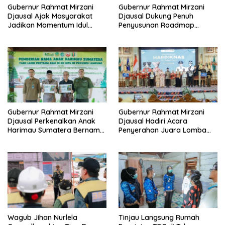
Gubernur Rahmat Mirzani
Gubernur Rahmat Mirzani
Djausal Ajak Masyarakat
Djausal Dukung Penuh
Jadikan Momentum Idul
Penyusunan Roadmap
Adha 1447 Hijriah sebagai
Program PLN Masuk Desa
Sarana Memperkuat
yang Menargetkan Seluruh
Keimanan, Keikhlasan dan
Desa di Provinsi Lampung
Mempererat Solidaritas
Teraliri Listrik 100 Persen
Sosial dalam Kehidupan
pada Tahun 2026
Sehari-Hari
Gubernur Rahmat Mirzani
Gubernur Rahmat Mirzani
Djausal Perkenalkan Anak
Djausal Hadiri Acara
Harimau Sumatera Bernama
Penyerahan Juara Lomba
Puspa dan Muli Sikop di
“Cawo Bubalah Lampung”
Taman Satwa Lembah Hijau,
dalam Rangka Hari
Minimnya Populasi Membuat
Pendidikan Nasional 2026,
Konservasi Satwa Liar Kian
Tanamkan Kecintaan
Mendesak
terhadap Budaya dan
Identitas Daerah
Wagub Jihan Nurlela
Tinjau Langsung Rumah