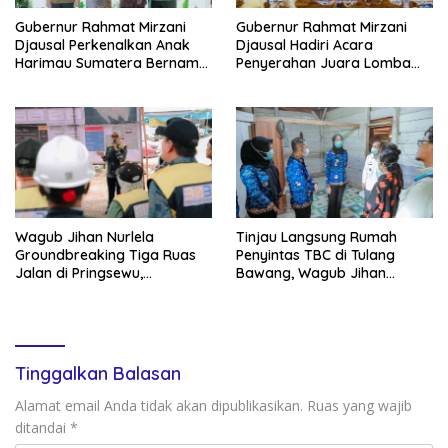
Gubernur Rahmat Mirzani
Gubernur Rahmat Mirzani
Djausal Perkenalkan Anak
Djausal Hadiri Acara
Harimau Sumatera Bernama
Penyerahan Juara Lomba
Puspa dan Muli Sikop di
“Cawo Bubalah Lampung”
Taman Satwa Lembah Hijau,
dalam Rangka Hari
Minimnya Populasi Membuat
Pendidikan Nasional 2026,
Konservasi Satwa Liar Kian
Tanamkan Kecintaan
Mendesak
terhadap Budaya dan
Identitas Daerah
Wagub Jihan Nurlela
Tinjau Langsung Rumah
Groundbreaking Tiga Ruas
Penyintas TBC di Tulang
Jalan di Pringsewu,
Bawang, Wagub Jihan
Targetkan Kondisi Jalan
Nurlela Berharap Renovasi
Mantap 100 Persen pada
melalui Program Bantuan
Akhir 2029
BSPS dapat Mewujudkan
Hunian yang Layak dan
Sehat
Tinggalkan Balasan
Alamat email Anda tidak akan dipublikasikan.
Ruas yang wajib
ditandai
*