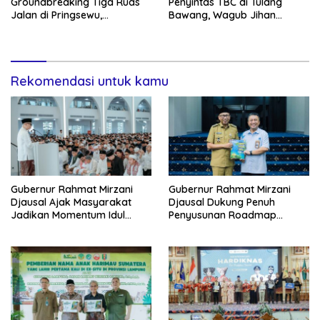
Groundbreaking Tiga Ruas
Penyintas TBC di Tulang
Jalan di Pringsewu,
Bawang, Wagub Jihan
Targetkan Kondisi Jalan
Nurlela Berharap Renovasi
Mantap 100 Persen pada
melalui Program Bantuan
Akhir 2029
BSPS dapat Mewujudkan
Hunian yang Layak dan
Rekomendasi untuk kamu
Sehat
Gubernur Rahmat Mirzani
Gubernur Rahmat Mirzani
Djausal Ajak Masyarakat
Djausal Dukung Penuh
Jadikan Momentum Idul
Penyusunan Roadmap
Adha 1447 Hijriah sebagai
Program PLN Masuk Desa
Sarana Memperkuat
yang Menargetkan Seluruh
Keimanan, Keikhlasan dan
Desa di Provinsi Lampung
Mempererat Solidaritas
Teraliri Listrik 100 Persen
Sosial dalam Kehidupan
pada Tahun 2026
Sehari-Hari