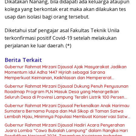
Dikatakan Nanang, bila didapati ada keluarga ataupun
kolega yang berkontak erat maka akan dilakukan tes
usap dan isolasi bagi orang tersebut.
Diketahui staf pengajar asal Fakultas Teknik Unila
terkonfirmasi positif Covid-19 setelah melakukan
perjalanan ke luar daerah. (*)
Berita Terkait
Gubernur Rahmat Mirzani Djausal Ajak Masyarakat Jadikan
Momentum Idul Adha 1447 Hijriah sebagai Sarana
Memperkuat Keimanan, Keikhlasan dan Mempererat
Solidaritas Sosial dalam Kehidupan Sehari-Hari
Gubernur Rahmat Mirzani Djausal Dukung Penuh Penyusunan
Roadmap Program PLN Masuk Desa yang Menargetkan
Seluruh Desa di Provinsi Lampung Teraliri Listrik 100 Persen
pada Tahun 2026
Gubernur Rahmat Mirzani Djausal Perkenalkan Anak Harimau
Sumatera Bernama Puspa dan Muli Sikop di Taman Satwa
Lembah Hijau, Minimnya Populasi Membuat Konservasi Satwa
Liar Kian Mendesak
Gubernur Rahmat Mirzani Djausal Hadiri Acara Penyerahan
Juara Lomba “Cawo Bubalah Lampung” dalam Rangka Hari
Pendidikan Nasional 2026, Tanamkan Kecintaan terhadap