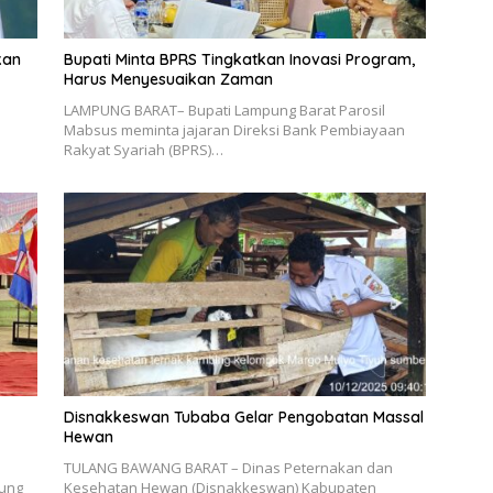
kan
Bupati Minta BPRS Tingkatkan Inovasi Program,
Harus Menyesuaikan Zaman
LAMPUNG BARAT– Bupati Lampung Barat Parosil
Mabsus meminta jajaran Direksi Bank Pembiayaan
Rakyat Syariah (BPRS)…
Disnakkeswan Tubaba Gelar Pengobatan Massal
Hewan
TULANG BAWANG BARAT – Dinas Peternakan dan
ung
Kesehatan Hewan (Disnakkeswan) Kabupaten