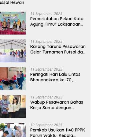
assal Hewan
11 September 2025
Pemerintahan Pekon Kota
Agung Timur Laksanaan
Musdes Penyusunan
RKPDes Tahun Anggaran
2026
11 September 2025
Karang Taruna Pesawaran
Gelar Turnamen Futsal dan
Bakti Sosial dalam
Peringatan Haornas ke-42
11 September 2025
Peringati Hari Lalu Lintas
Bhayangkara ke-70,
Polres Lampung Tengah
Gelar Donor Darah Setetes
Darah Sejuta Harapan
11 September 2025
Wabup Pesawaran Bahas
Kerja Sama dengan
Pemprov DKI, Ajukan
Bantuan Mobil Damkar
10 September 2025
Pemkab Usulkan 1140 PPPK
Paruh Waktu, Kepala