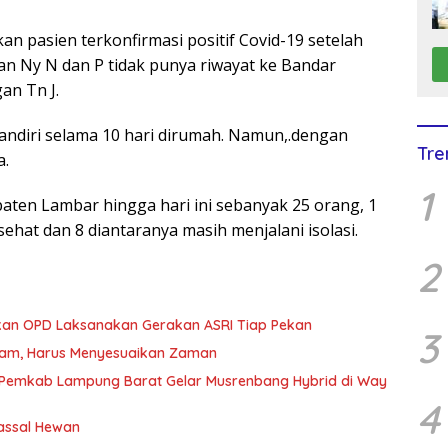
n pasien terkonfirmasi positif Covid-19 setelah
n Ny N dan P tidak punya riwayat ke Bandar
n Tn J.
mandiri selama 10 hari dirumah. Namun,.dengan
Tre
a.
1
paten Lambar hingga hari ini sebanyak 25 orang, 1
ehat dan 8 diantaranya masih menjalani isolasi.
2
ibkan OPD Laksanakan Gerakan ASRI Tiap Pekan
3
gram, Harus Menyesuaikan Zaman
7, Pemkab Lampung Barat Gelar Musrenbang Hybrid di Way
4
assal Hewan