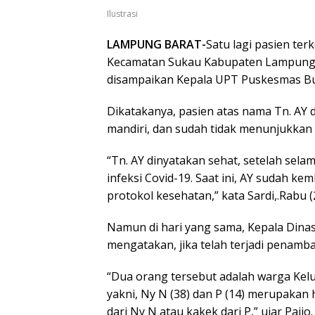
Ilustrasi
LAMPUNG BARAT-
Satu lagi pasien ter
Kecamatan Sukau Kabupaten Lampung Ba
disampaikan Kepala UPT Puskesmas Bu
Dikatakanya, pasien atas nama Tn. AY d
mandiri, dan sudah tidak menunjukkan 
“Tn. AY dinyatakan sehat, setelah sela
infeksi Covid-19. Saat ini, AY sudah k
protokol kesehatan,” kata Sardi,.Rabu (
Namun di hari yang sama, Kepala Dina
mengatakan, jika telah terjadi penamb
“Dua orang tersebut adalah warga Kel
yakni, Ny N (38) dan P (14) merupakan 
dari Ny N atau kakek dari P,” ujar Paijo.