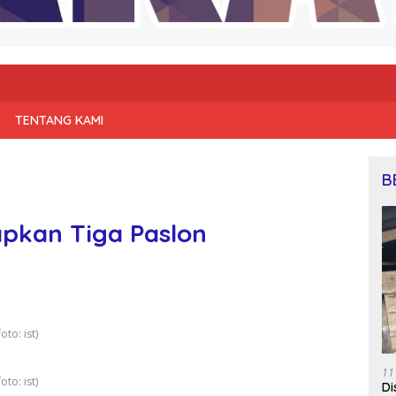
TENTANG KAMI
B
apkan Tiga Paslon
to: ist)
11
to: ist)
Di