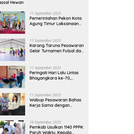
assal Hewan
11 September 2025
Pemerintahan Pekon Kota
Agung Timur Laksanaan
Musdes Penyusunan
RKPDes Tahun Anggaran
2026
11 September 2025
Karang Taruna Pesawaran
Gelar Turnamen Futsal dan
Bakti Sosial dalam
Peringatan Haornas ke-42
11 September 2025
Peringati Hari Lalu Lintas
Bhayangkara ke-70,
Polres Lampung Tengah
Gelar Donor Darah Setetes
Darah Sejuta Harapan
11 September 2025
Wabup Pesawaran Bahas
Kerja Sama dengan
Pemprov DKI, Ajukan
Bantuan Mobil Damkar
10 September 2025
Pemkab Usulkan 1140 PPPK
Paruh Waktu, Kepala