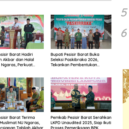
5
6
sisir Barat Hadiri
Bupati Pesisir Barat Buka
n Akbar dan Halal
Seleksi Paskibraka 2026,
i Ngaras, Perkuat
Tekankan Pembentukan
hmi Pasca-Lebaran
Karakter Generasi Muda
esisir Barat Terima
Pemkab Pesisir Barat Serahkan
 Muslimat NU Ngaras,
LKPD Unaudited 2025, Siap Ikuti
rsiapan Tabligh Akbar
Proses Pemeriksaan BPK