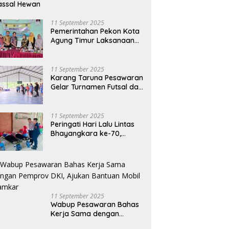
assal Hewan
11 September 2025
Pemerintahan Pekon Kota
Agung Timur Laksanaan
Musdes Penyusunan
RKPDes Tahun Anggaran
2026
11 September 2025
Karang Taruna Pesawaran
Gelar Turnamen Futsal dan
Bakti Sosial dalam
Peringatan Haornas ke-42
11 September 2025
Peringati Hari Lalu Lintas
Bhayangkara ke-70,
Polres Lampung Tengah
Gelar Donor Darah Setetes
Darah Sejuta Harapan
11 September 2025
Wabup Pesawaran Bahas
Kerja Sama dengan
Pemprov DKI, Ajukan