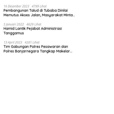
16 Desember 2023
4799 Lihat
Pembangunan Talud di Tubaba Dinilai
Memutus Akses Jalan, Masyarakat Minta
Pemprov Lampung Bertindak
5 Januari 2022
4629 Lihat
Hamid Lantik Pejabat Administrasi
Tanggamus
13 April 2023
4281 Lihat
Tim Gabungan Polres Pesawaran dan
Polres Banjarnegara Tangkap Makelar
Mbah Slamet Dukun Pengganda Uang