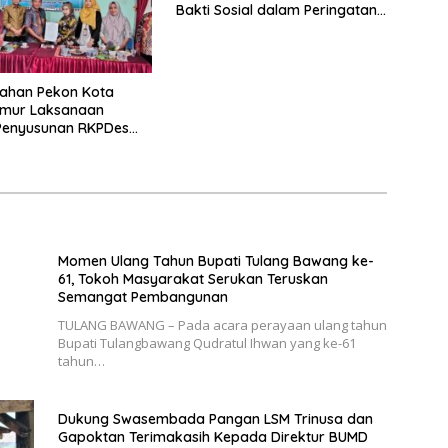
Bakti Sosial dalam Peringatan
Haornas ke-42
tahan Pekon Kota
imur Laksanaan
Penyusunan RKPDes
nggaran 2026
Momen Ulang Tahun Bupati Tulang Bawang ke-
61, Tokoh Masyarakat Serukan Teruskan
Semangat Pembangunan
TULANG BAWANG – Pada acara perayaan ulang tahun
Bupati Tulangbawang Qudratul Ihwan yang ke-61
tahun…
Dukung Swasembada Pangan LSM Trinusa dan
Gapoktan Terimakasih Kepada Direktur BUMD