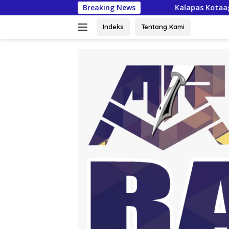
Langsung
Breaking News
Kalapas Kotaagung Tegaskan Kesi
ke
konten
Indeks
Tentang Kami