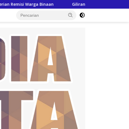
Binaan
Giliran Siswa-siswi SMAN Pringsewu Diberikan Pe