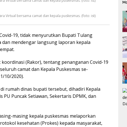
a Virtual bersama camat dan kepala puskesmas. (foto: ist)
M
a Virtual bersama camat dan kepala puskesmas. (foto: ist)
ovid-19, tidak menyurutkan Bupati Tulang
a dan mendengar langsung laporan kepala
tempat.
at koordinasi (Rakor), tentang penanganan Covid-19
seluruh camat dan Kepala Puskesmas se-
1/10/2020).
di rumah dinas bupati tersebut, dihadiri Kepala
dis PU Puncak Setiawan, Sekertaris DPMK, dan
 masing-masing kepala puskesmas melaporkan
protokol kesehatan (Prokes) kepada masyarakat,