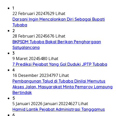
1
22 Februari 2024
7629 Lihat
Darsani Ingin Mencalonkan Diri Sebagai Bupati
Tubaba
2
28 Februari 2024
5676 Lihat
BKPSDM Tubaba Bakal Berikan Penghargaan
Satyalancana
3
9 Maret 2024
5480 Lihat
7 Prediksi Pejabat Yang Gol Duduki JPTP Tubaba
4
16 Desember 2023
4797 Lihat
Pembangunan Talud di Tubaba Dinilai Memutus
Akses Jalan, Masyarakat Minta Pemprov Lampung
Bertindak
5
5 Januari 2022
6 Januari 2022
4627 Lihat
Hamid Lantik Pejabat Administrasi Tanggamus
6