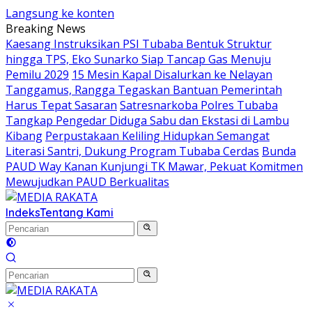
Langsung ke konten
Breaking News
Kaesang Instruksikan PSI Tubaba Bentuk Struktur
hingga TPS, Eko Sunarko Siap Tancap Gas Menuju
Pemilu 2029
15 Mesin Kapal Disalurkan ke Nelayan
Tanggamus, Rangga Tegaskan Bantuan Pemerintah
Harus Tepat Sasaran
Satresnarkoba Polres Tubaba
Tangkap Pengedar Diduga Sabu dan Ekstasi di Lambu
Kibang
Perpustakaan Keliling Hidupkan Semangat
Literasi Santri, Dukung Program Tubaba Cerdas
Bunda
PAUD Way Kanan Kunjungi TK Mawar, Pekuat Komitmen
Mewujudkan PAUD Berkualitas
Indeks
Tentang Kami