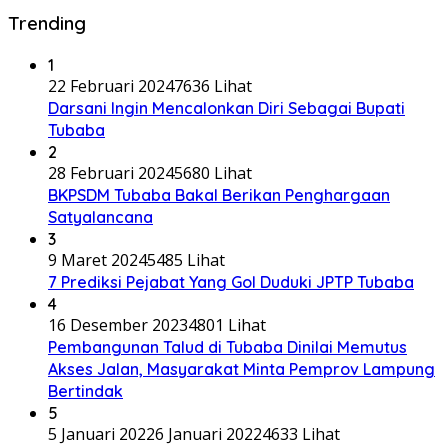
Trending
1
22 Februari 2024
7636 Lihat
Darsani Ingin Mencalonkan Diri Sebagai Bupati
Tubaba
2
28 Februari 2024
5680 Lihat
BKPSDM Tubaba Bakal Berikan Penghargaan
Satyalancana
3
9 Maret 2024
5485 Lihat
7 Prediksi Pejabat Yang Gol Duduki JPTP Tubaba
4
16 Desember 2023
4801 Lihat
Pembangunan Talud di Tubaba Dinilai Memutus
Akses Jalan, Masyarakat Minta Pemprov Lampung
Bertindak
5
5 Januari 2022
6 Januari 2022
4633 Lihat