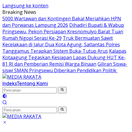
Langsung ke konten
Breaking News
5000 Wartawan dan Kontingen Bakal Meriahkan HPN
dan Porwanas Lampung 2026
Dihadiri Bupati & Wabup
Pringsewu, Pekon Persiapan Kresnomulyo Barat Tuan
Rumah Ngopi Serasi Ke-29
Truk Bermuatan Sawit
Kecelakaan di Jalur Dua Kota Agung, Satlantas Polres
Tanggamus Terapkan Sistem Buka-Tutup Arus
Kalapas
Kotaagung Tegaskan Kesiapan Lapas Dukung HUT Ke-
81 RI dan Pemberian Remisi Warga Binaan
Giliran Siswa-
siswi SMAN Pringsewu Diberikan Pendidikan Politik
Indeks
Tentang Kami