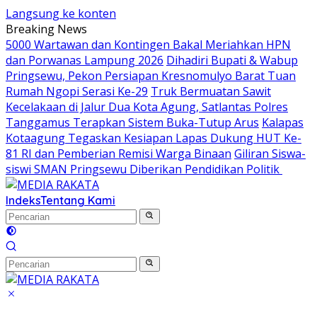
Langsung ke konten
Breaking News
5000 Wartawan dan Kontingen Bakal Meriahkan HPN
dan Porwanas Lampung 2026
Dihadiri Bupati & Wabup
Pringsewu, Pekon Persiapan Kresnomulyo Barat Tuan
Rumah Ngopi Serasi Ke-29
Truk Bermuatan Sawit
Kecelakaan di Jalur Dua Kota Agung, Satlantas Polres
Tanggamus Terapkan Sistem Buka-Tutup Arus
Kalapas
Kotaagung Tegaskan Kesiapan Lapas Dukung HUT Ke-
81 RI dan Pemberian Remisi Warga Binaan
Giliran Siswa-
siswi SMAN Pringsewu Diberikan Pendidikan Politik
Indeks
Tentang Kami