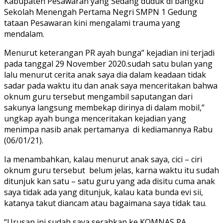
Kabupaten Pesawaran yang Sedang duduk di bangku
Sekolah Menengah Pertama Negri SMPN 1 Gedung
tataan Pesawaran kini mengalami trauma yang
mendalam.
Menurut keterangan PR ayah bunga” kejadian ini terjadi
pada tanggal 29 November 2020.sudah satu bulan yang
lalu menurut cerita anak saya dia dalam keadaan tidak
sadar pada waktu itu dan anak saya menceritakan bahwa
oknum guru tersebut mengambil saputangan dari
sakunya langsung membekap dirinya di dalam mobil,”
ungkap ayah bunga menceritakan kejadian yang
menimpa nasib anak pertamanya di kediamannya Rabu
(06/01/21).
Ia menambahkan, kalau menurut anak saya, cici – ciri
oknum guru tersebut belum jelas, karna waktu itu sudah
ditunjuk kan satu – satu guru yang ada disitu cuma anak
saya tidak ada yang ditunjuk, kalau kata bunda evi sii,
katanya takut diancam atau bagaimana saya tidak tau.
“Urusan ini sudah saya serahkan ke KOMNAS PA