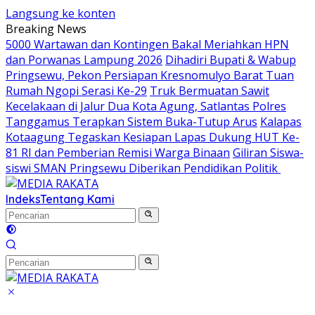
Langsung ke konten
Breaking News
5000 Wartawan dan Kontingen Bakal Meriahkan HPN
dan Porwanas Lampung 2026
Dihadiri Bupati & Wabup
Pringsewu, Pekon Persiapan Kresnomulyo Barat Tuan
Rumah Ngopi Serasi Ke-29
Truk Bermuatan Sawit
Kecelakaan di Jalur Dua Kota Agung, Satlantas Polres
Tanggamus Terapkan Sistem Buka-Tutup Arus
Kalapas
Kotaagung Tegaskan Kesiapan Lapas Dukung HUT Ke-
81 RI dan Pemberian Remisi Warga Binaan
Giliran Siswa-
siswi SMAN Pringsewu Diberikan Pendidikan Politik
Indeks
Tentang Kami