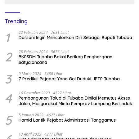
Trending
1
22 Februari 2024
7631 Lihat
Darsani Ingin Mencalonkan Diri Sebagai Bupati Tubaba
2
28 Februari 2024
5676 Lihat
BKPSDM Tubaba Bakal Berikan Penghargaan
Satyalancana
3
9 Maret 2024
5480 Lihat
7 Prediksi Pejabat Yang Gol Duduki JPTP Tubaba
4
16 Desember 2023
4797 Lihat
Pembangunan Talud di Tubaba Dinilai Memutus Akses
Jalan, Masyarakat Minta Pemprov Lampung Bertindak
5
5 Januari 2022
4627 Lihat
Hamid Lantik Pejabat Administrasi Tanggamus
13 April 2023
4277 Lihat