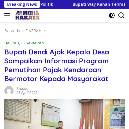
Langsung
dikan Politik
Breaking News
Bupati Way Kanan Terima Kunker Kanwil 
ke
konten
Beranda
DAERAH
DAERAH
,
PESAWARAN
Bupati Dendi Ajak Kepala Desa
Sampaikan Informasi Program
Pemutihan Pajak Kendaraan
Bermotor Kepada Masyarakat
Redaksi
28 April 2025