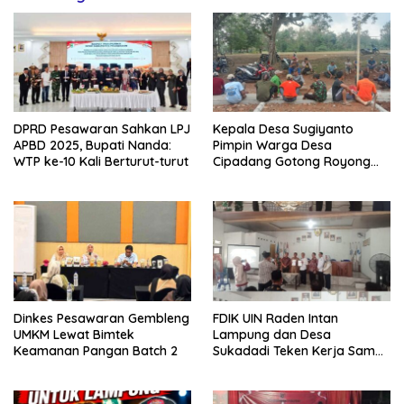
DPRD Pesawaran Sahkan LPJ
Kepala Desa Sugiyanto
APBD 2025, Bupati Nanda:
Pimpin Warga Desa
WTP ke-10 Kali Berturut-turut
Cipadang Gotong Royong
Bersihkan Lapangan Jelang
Agustusan
Dinkes Pesawaran Gembleng
FDIK UIN Raden Intan
UMKM Lewat Bimtek
Lampung dan Desa
Keamanan Pangan Batch 2
Sukadadi Teken Kerja Sama,
Dukung Nominasi Desa
Pancasila Tingkat Nasional