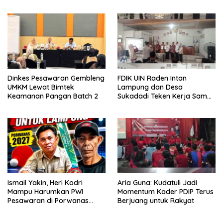
Bersihkan Lapangan Jelang
Agustusan
Dinkes Pesawaran Gembleng
FDIK UIN Raden Intan
UMKM Lewat Bimtek
Lampung dan Desa
Keamanan Pangan Batch 2
Sukadadi Teken Kerja Sama,
Dukung Nominasi Desa
Pancasila Tingkat Nasional
Ismail Yakin, Heri Kodri
Aria Guna: Kudatuli Jadi
Mampu Harumkan PWI
Momentum Kader PDIP Terus
Pesawaran di Porwanas
Berjuang untuk Rakyat
2027