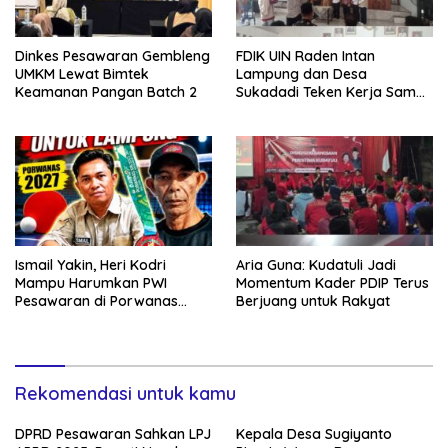
Dinkes Pesawaran Gembleng
FDIK UIN Raden Intan
UMKM Lewat Bimtek
Lampung dan Desa
Keamanan Pangan Batch 2
Sukadadi Teken Kerja Sama,
Dukung Nominasi Desa
Pancasila Tingkat Nasional
Ismail Yakin, Heri Kodri
Aria Guna: Kudatuli Jadi
Mampu Harumkan PWI
Momentum Kader PDIP Terus
Pesawaran di Porwanas
Berjuang untuk Rakyat
2027
Rekomendasi untuk kamu
DPRD Pesawaran Sahkan LPJ
Kepala Desa Sugiyanto