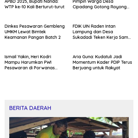
APBD 2025, Bupati Nanda:
Pimpin Warga Desa
WTP ke-10 Kali Berturut-turut
Cipadang Gotong Royong
Bersihkan Lapangan Jelang
Agustusan
Dinkes Pesawaran Gembleng
FDIK UIN Raden Intan
UMKM Lewat Bimtek
Lampung dan Desa
Keamanan Pangan Batch 2
Sukadadi Teken Kerja Sama,
Dukung Nominasi Desa
Pancasila Tingkat Nasional
Ismail Yakin, Heri Kodri
Aria Guna: Kudatuli Jadi
Mampu Harumkan PWI
Momentum Kader PDIP Terus
Pesawaran di Porwanas
Berjuang untuk Rakyat
2027
BERITA DAERAH