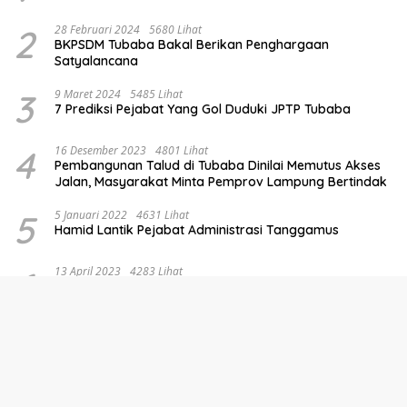
2
28 Februari 2024
5680 Lihat
BKPSDM Tubaba Bakal Berikan Penghargaan
Satyalancana
3
9 Maret 2024
5485 Lihat
7 Prediksi Pejabat Yang Gol Duduki JPTP Tubaba
4
16 Desember 2023
4801 Lihat
Pembangunan Talud di Tubaba Dinilai Memutus Akses
Jalan, Masyarakat Minta Pemprov Lampung Bertindak
5
5 Januari 2022
4631 Lihat
Hamid Lantik Pejabat Administrasi Tanggamus
6
13 April 2023
4283 Lihat
Tim Gabungan Polres Pesawaran dan Polres
Banjarnegara Tangkap Makelar Mbah Slamet Dukun
Pengganda Uang