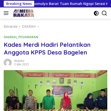
Langsung
siapan Kresnomulyo Barat Tuan Rumah Ngopi Serasi Ke-29
Breaking News
ke
konten
Beranda
DAERAH
DAERAH
,
PESAWARAN
Kades Merdi Hadiri Pelantikan
Anggota KPPS Desa Bagelen
Redaksi
5 Mei 2025