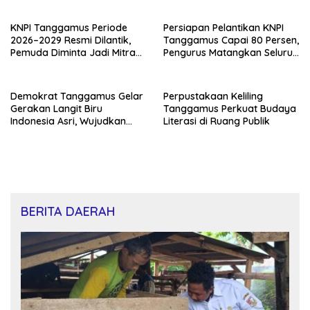
Binaan
KNPI Tanggamus Periode
Persiapan Pelantikan KNPI
2026–2029 Resmi Dilantik,
Tanggamus Capai 80 Persen,
Pemuda Diminta Jadi Mitra
Pengurus Matangkan Seluruh
Kritis Pemerintah
Rangkaian Acara
Demokrat Tanggamus Gelar
Perpustakaan Keliling
Gerakan Langit Biru
Tanggamus Perkuat Budaya
Indonesia Asri, Wujudkan
Literasi di Ruang Publik
Kepedulian Lingkungan di
HUT ke-25
BERITA DAERAH