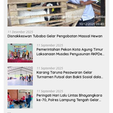
11 Desember 2025
Disnakkeswan Tubaba Gelar Pengobatan Massal Hewan
11 September 2025
Pemerintahan Pekon Kota Agung Timur
Laksanaan Musdes Penyusunan RKPDes
Tahun Anggaran 2026
11 September 2025
Karang Taruna Pesawaran Gelar
Turnamen Futsal dan Bakti Sosial dalam
Peringatan Haornas ke-42
11 September 2025
Peringati Hari Lalu Lintas Bhayangkara
ke-70, Polres Lampung Tengah Gelar
Donor Darah Setetes Darah Sejuta
Harapan