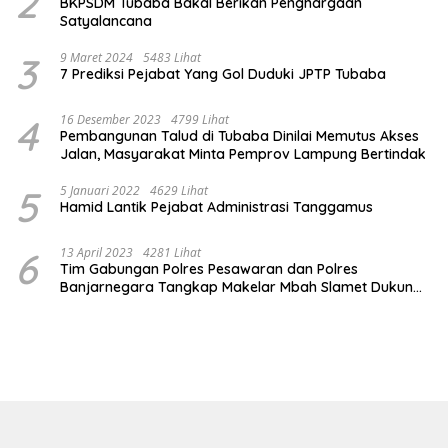
2
BKPSDM Tubaba Bakal Berikan Penghargaan
Satyalancana
3
9 Maret 2024
5483 Lihat
7 Prediksi Pejabat Yang Gol Duduki JPTP Tubaba
4
16 Desember 2023
4799 Lihat
Pembangunan Talud di Tubaba Dinilai Memutus Akses
Jalan, Masyarakat Minta Pemprov Lampung Bertindak
5
5 Januari 2022
4629 Lihat
Hamid Lantik Pejabat Administrasi Tanggamus
6
13 April 2023
4281 Lihat
Tim Gabungan Polres Pesawaran dan Polres
Banjarnegara Tangkap Makelar Mbah Slamet Dukun
Pengganda Uang