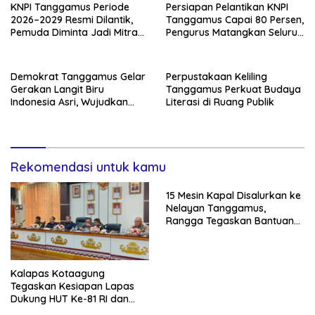
KNPI Tanggamus Periode
Persiapan Pelantikan KNPI
2026–2029 Resmi Dilantik,
Tanggamus Capai 80 Persen,
Pemuda Diminta Jadi Mitra
Pengurus Matangkan Seluruh
Kritis Pemerintah
Rangkaian Acara
Demokrat Tanggamus Gelar
Perpustakaan Keliling
Gerakan Langit Biru
Tanggamus Perkuat Budaya
Indonesia Asri, Wujudkan
Literasi di Ruang Publik
Kepedulian Lingkungan di
HUT ke-25
Rekomendasi untuk kamu
15 Mesin Kapal Disalurkan ke
Nelayan Tanggamus,
Rangga Tegaskan Bantuan
Pemerintah Harus Tepat
Sasaran
Kalapas Kotaagung
Tegaskan Kesiapan Lapas
Dukung HUT Ke-81 RI dan
Pemberian Remisi Warga