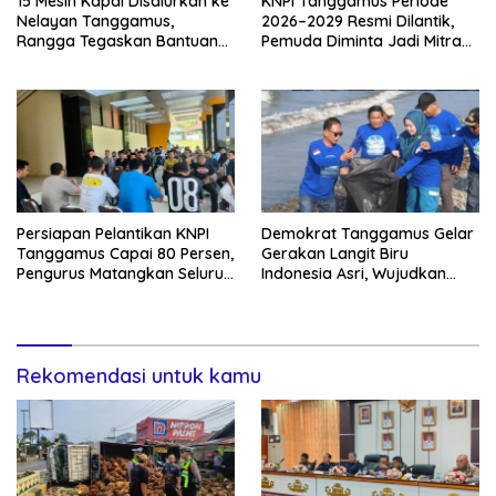
15 Mesin Kapal Disalurkan ke
KNPI Tanggamus Periode
Nelayan Tanggamus,
2026–2029 Resmi Dilantik,
Rangga Tegaskan Bantuan
Pemuda Diminta Jadi Mitra
Pemerintah Harus Tepat
Kritis Pemerintah
Sasaran
Persiapan Pelantikan KNPI
Demokrat Tanggamus Gelar
Tanggamus Capai 80 Persen,
Gerakan Langit Biru
Pengurus Matangkan Seluruh
Indonesia Asri, Wujudkan
Rangkaian Acara
Kepedulian Lingkungan di
HUT ke-25
Rekomendasi untuk kamu