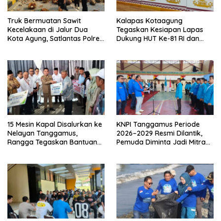
Truk Bermuatan Sawit
Kalapas Kotaagung
Kecelakaan di Jalur Dua
Tegaskan Kesiapan Lapas
Kota Agung, Satlantas Polres
Dukung HUT Ke-81 RI dan
Tanggamus Terapkan Sistem
Pemberian Remisi Warga
Buka-Tutup Arus
Binaan
15 Mesin Kapal Disalurkan ke
KNPI Tanggamus Periode
Nelayan Tanggamus,
2026–2029 Resmi Dilantik,
Rangga Tegaskan Bantuan
Pemuda Diminta Jadi Mitra
Pemerintah Harus Tepat
Kritis Pemerintah
Sasaran