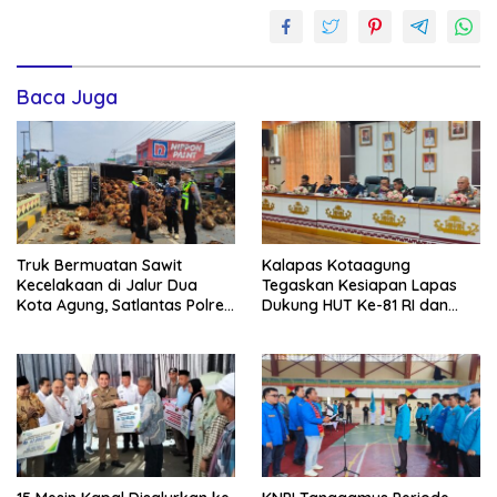
Baca Juga
Truk Bermuatan Sawit
Kalapas Kotaagung
Kecelakaan di Jalur Dua
Tegaskan Kesiapan Lapas
Kota Agung, Satlantas Polres
Dukung HUT Ke-81 RI dan
Tanggamus Terapkan Sistem
Pemberian Remisi Warga
Buka-Tutup Arus
Binaan