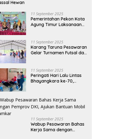
assal Hewan
11 September 2025
Pemerintahan Pekon Kota
Agung Timur Laksanaan
Musdes Penyusunan
RKPDes Tahun Anggaran
2026
11 September 2025
Karang Taruna Pesawaran
Gelar Turnamen Futsal dan
Bakti Sosial dalam
Peringatan Haornas ke-42
11 September 2025
Peringati Hari Lalu Lintas
Bhayangkara ke-70,
Polres Lampung Tengah
Gelar Donor Darah Setetes
Darah Sejuta Harapan
11 September 2025
Wabup Pesawaran Bahas
Kerja Sama dengan
Pemprov DKI, Ajukan