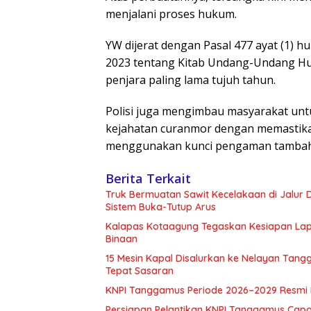
menjalani proses hukum.
YW dijerat dengan Pasal 477 ayat (1)
2023 tentang Kitab Undang-Undang H
penjara paling lama tujuh tahun.
Polisi juga mengimbau masyarakat un
kejahatan curanmor dengan memastikan
menggunakan kunci pengaman tambaha
Berita Terkait
Truk Bermuatan Sawit Kecelakaan di Jalur
Sistem Buka-Tutup Arus
Kalapas Kotaagung Tegaskan Kesiapan Lap
Binaan
15 Mesin Kapal Disalurkan ke Nelayan Tan
Tepat Sasaran
KNPI Tanggamus Periode 2026–2029 Resmi Di
Persiapan Pelantikan KNPI Tanggamus Capa