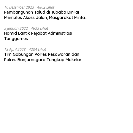
16 Desember 2023
4802 Lihat
Pembangunan Talud di Tubaba Dinilai
Memutus Akses Jalan, Masyarakat Minta
Pemprov Lampung Bertindak
5 Januari 2022
4633 Lihat
Hamid Lantik Pejabat Administrasi
Tanggamus
13 April 2023
4284 Lihat
Tim Gabungan Polres Pesawaran dan
Polres Banjarnegara Tangkap Makelar
Mbah Slamet Dukun Pengganda Uang