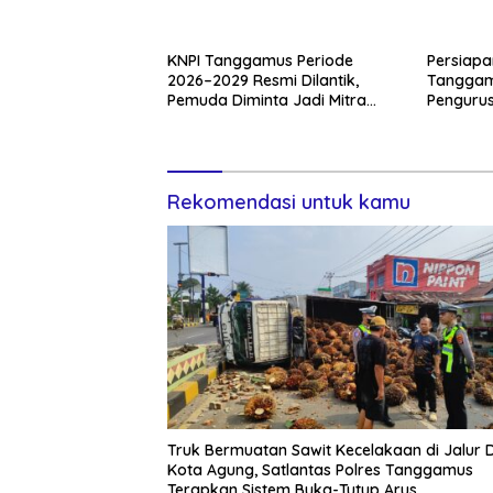
Warga B
Tanggamus Terapkan Sistem
Buka-Tutup Arus
KNPI Tanggamus Periode
Persiapa
2026–2029 Resmi Dilantik,
Tanggam
Pemuda Diminta Jadi Mitra
Pengurus
Kritis Pemerintah
Rangkai
Rekomendasi untuk kamu
Truk Bermuatan Sawit Kecelakaan di Jalur 
Kota Agung, Satlantas Polres Tanggamus
Terapkan Sistem Buka-Tutup Arus