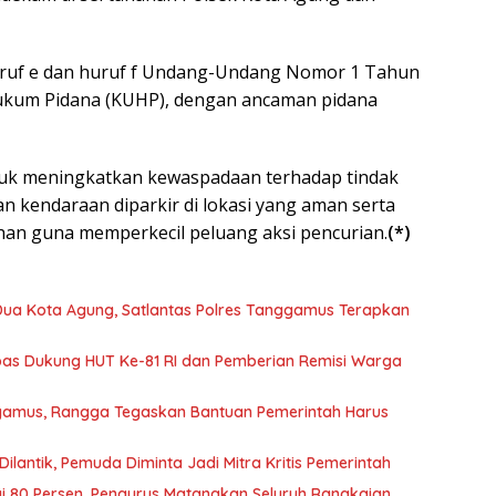
 huruf e dan huruf f Undang-Undang Nomor 1 Tahun
ukum Pidana (KUHP), dengan ancaman pidana
tuk meningkatkan kewaspadaan terhadap tindak
 kendaraan diparkir di lokasi yang aman serta
n guna memperkecil peluang aksi pencurian.
(*)
 Dua Kota Agung, Satlantas Polres Tanggamus Terapkan
as Dukung HUT Ke-81 RI dan Pemberian Remisi Warga
ggamus, Rangga Tegaskan Bantuan Pemerintah Harus
lantik, Pemuda Diminta Jadi Mitra Kritis Pemerintah
i 80 Persen, Pengurus Matangkan Seluruh Rangkaian