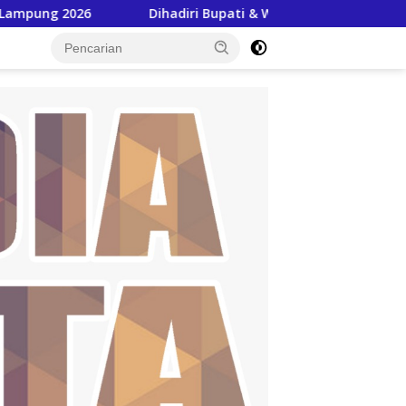
Dihadiri Bupati & Wabup Pringsewu, Pekon Persiapan Kre