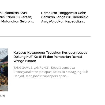
inaan
n Pelantikan KNPI
Demokrat Tanggamus Gelar
us Capai 80 Persen,
Gerakan Langit Biru Indonesia
 Matangkan Seluruh
Asri, Wujudkan Kepedulian
an Acara
Lingkungan di HUT ke-25
Kalapas Kotaagung Tegaskan Kesiapan Lapas
Dukung HUT Ke-81 RI dan Pemberian Remisi
Warga Binaan
TANGGAMUS, LAMPUNG – Kepala Lembaga
Pemasyarakatan (Kalapas) Kelas IIB Kotaagung, Ruh
Harijadi, menghadiri rapat persiapan…
Dua