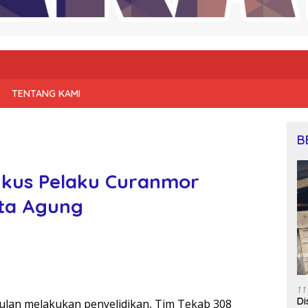
TENTANG KAMI
B
ngkus Pelaku Curanmor
ta Agung
11
Di
bulan melakukan penyelidikan, Tim Tekab 308