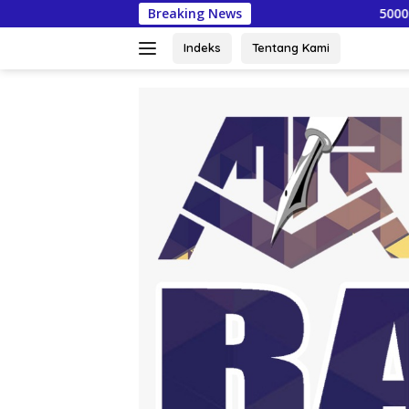
Langsung
Breaking News
5000 Wartawan dan K
ke
konten
Indeks
Tentang Kami