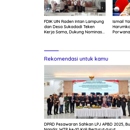
FDIK UIN Raden Intan Lampung
Ismail Y
dan Desa Sukadadi Teken
Harumka
Kerja Sama, Dukung Nominasi
Porwana
Desa Pancasila Tingkat
Nasional
Rekomendasi untuk kamu
DPRD Pesawaran Sahkan LPJ APBD 2025, Bu
Nanda: WTP ke-10 Kali Berturut-turut