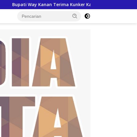
erima Kunker Kanwil ATR/BPN Lampung, Bahas Percepatan Serti