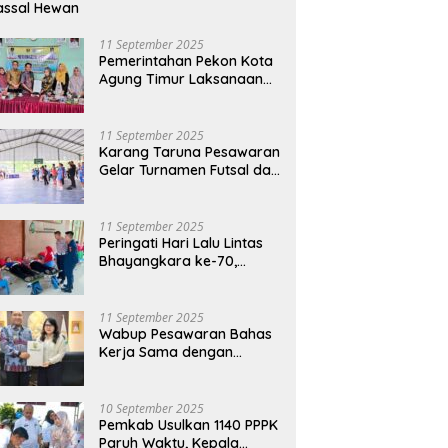
assal Hewan
11 September 2025
Pemerintahan Pekon Kota
Agung Timur Laksanaan
Musdes Penyusunan
RKPDes Tahun Anggaran
2026
11 September 2025
Karang Taruna Pesawaran
Gelar Turnamen Futsal dan
Bakti Sosial dalam
Peringatan Haornas ke-42
11 September 2025
Peringati Hari Lalu Lintas
Bhayangkara ke-70,
Polres Lampung Tengah
Gelar Donor Darah Setetes
Darah Sejuta Harapan
11 September 2025
Wabup Pesawaran Bahas
Kerja Sama dengan
Pemprov DKI, Ajukan
Bantuan Mobil Damkar
10 September 2025
Pemkab Usulkan 1140 PPPK
Paruh Waktu, Kepala