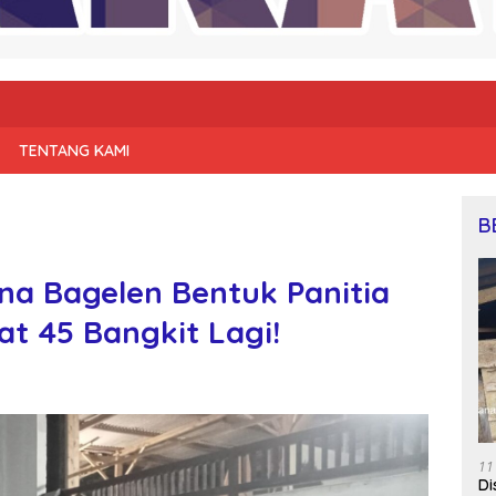
TENTANG KAMI
B
a Bagelen Bentuk Panitia
t 45 Bangkit Lagi!
11
Di