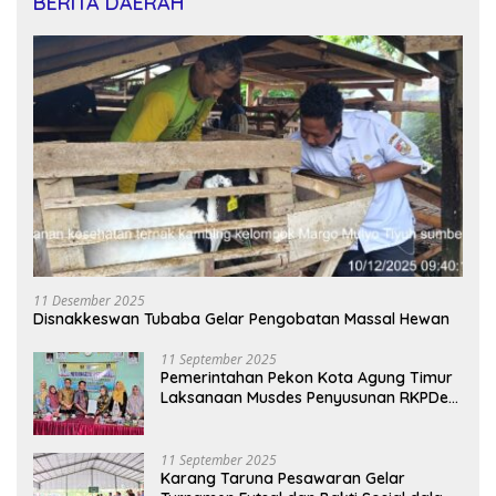
BERITA DAERAH
11 Desember 2025
Disnakkeswan Tubaba Gelar Pengobatan Massal Hewan
11 September 2025
Pemerintahan Pekon Kota Agung Timur
Laksanaan Musdes Penyusunan RKPDes
Tahun Anggaran 2026
11 September 2025
Karang Taruna Pesawaran Gelar