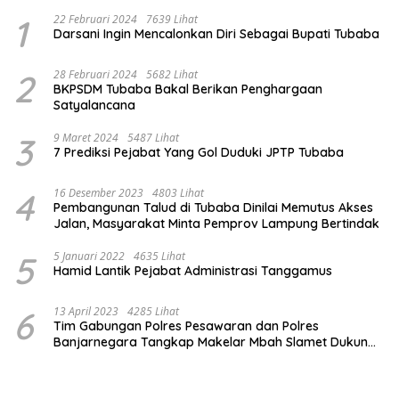
1
22 Februari 2024
7639 Lihat
Darsani Ingin Mencalonkan Diri Sebagai Bupati Tubaba
2
28 Februari 2024
5682 Lihat
BKPSDM Tubaba Bakal Berikan Penghargaan
Satyalancana
3
9 Maret 2024
5487 Lihat
7 Prediksi Pejabat Yang Gol Duduki JPTP Tubaba
4
16 Desember 2023
4803 Lihat
Pembangunan Talud di Tubaba Dinilai Memutus Akses
Jalan, Masyarakat Minta Pemprov Lampung Bertindak
5
5 Januari 2022
4635 Lihat
Hamid Lantik Pejabat Administrasi Tanggamus
6
13 April 2023
4285 Lihat
Tim Gabungan Polres Pesawaran dan Polres
Banjarnegara Tangkap Makelar Mbah Slamet Dukun
Pengganda Uang