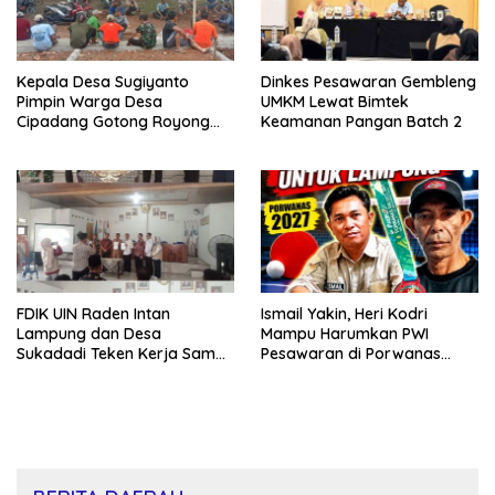
Kepala Desa Sugiyanto
Dinkes Pesawaran Gembleng
Pimpin Warga Desa
UMKM Lewat Bimtek
Cipadang Gotong Royong
Keamanan Pangan Batch 2
Bersihkan Lapangan Jelang
Agustusan
FDIK UIN Raden Intan
Ismail Yakin, Heri Kodri
Lampung dan Desa
Mampu Harumkan PWI
Sukadadi Teken Kerja Sama,
Pesawaran di Porwanas
Dukung Nominasi Desa
2027
Pancasila Tingkat Nasional