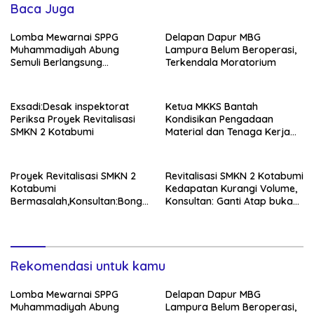
Baca Juga
Lomba Mewarnai SPPG
Delapan Dapur MBG
Muhammadiyah Abung
Lampura Belum Beroperasi,
Semuli Berlangsung
Terkendala Moratorium
Semarak!
Exsadi:Desak inspektorat
Ketua MKKS Bantah
Periksa Proyek Revitalisasi
Kondisikan Pengadaan
SMKN 2 Kotabumi
Material dan Tenaga Kerja
Proyek Revitalisasi SMKN
Proyek Revitalisasi SMKN 2
Revitalisasi SMKN 2 Kotabumi
Kotabumi
Kedapatan Kurangi Volume,
Bermasalah,Konsultan:Bongk
Konsultan: Ganti Atap bukan
ar Dan Pasang Ulang
Tambal Sulam!
Rekomendasi untuk kamu
Lomba Mewarnai SPPG
Delapan Dapur MBG
Muhammadiyah Abung
Lampura Belum Beroperasi,