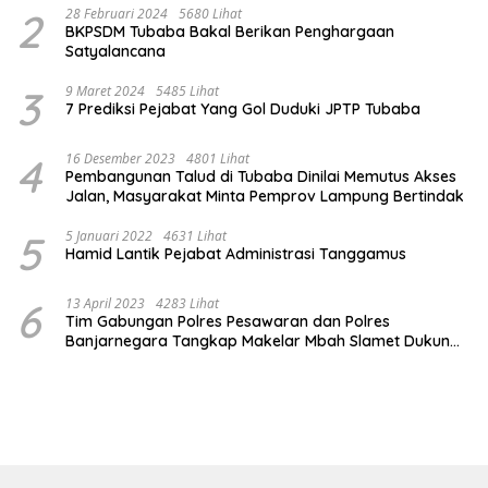
2
28 Februari 2024
5680 Lihat
BKPSDM Tubaba Bakal Berikan Penghargaan
Satyalancana
3
9 Maret 2024
5485 Lihat
7 Prediksi Pejabat Yang Gol Duduki JPTP Tubaba
4
16 Desember 2023
4801 Lihat
Pembangunan Talud di Tubaba Dinilai Memutus Akses
Jalan, Masyarakat Minta Pemprov Lampung Bertindak
5
5 Januari 2022
4631 Lihat
Hamid Lantik Pejabat Administrasi Tanggamus
6
13 April 2023
4283 Lihat
Tim Gabungan Polres Pesawaran dan Polres
Banjarnegara Tangkap Makelar Mbah Slamet Dukun
Pengganda Uang