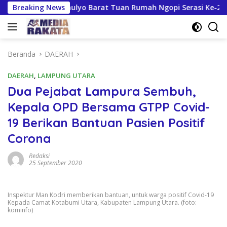
Langsung
iapan Kresnomulyo Barat Tuan Rumah Ngopi Serasi Ke-29
Breaking News
ke
konten
Beranda
DAERAH
DAERAH
,
LAMPUNG UTARA
Dua Pejabat Lampura Sembuh,
Kepala OPD Bersama GTPP Covid-
19 Berikan Bantuan Pasien Positif
Corona
Redaksi
25 September 2020
Inspektur Man Kodri memberikan bantuan, untuk warga positif Covid-19
Kepada Camat Kotabumi Utara, Kabupaten Lampung Utara. (foto:
kominfo)