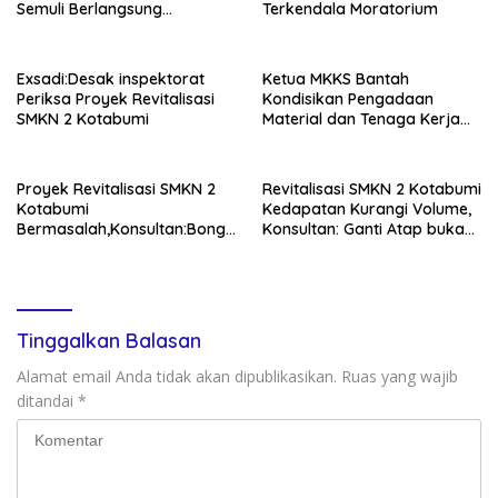
Semuli Berlangsung
Terkendala Moratorium
Semarak!
Exsadi:Desak inspektorat
Ketua MKKS Bantah
Periksa Proyek Revitalisasi
Kondisikan Pengadaan
SMKN 2 Kotabumi
Material dan Tenaga Kerja
Proyek Revitalisasi SMKN
Proyek Revitalisasi SMKN 2
Revitalisasi SMKN 2 Kotabumi
Kotabumi
Kedapatan Kurangi Volume,
Bermasalah,Konsultan:Bongk
Konsultan: Ganti Atap bukan
ar Dan Pasang Ulang
Tambal Sulam!
Tinggalkan Balasan
Alamat email Anda tidak akan dipublikasikan.
Ruas yang wajib
ditandai
*