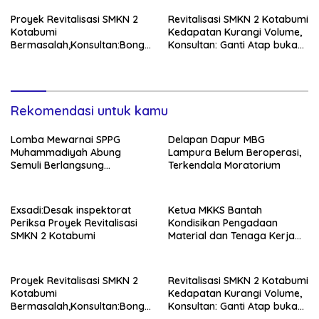
Proyek Revitalisasi SMKN 2
Revitalisasi SMKN 2 Kotabumi
Kotabumi
Kedapatan Kurangi Volume,
Bermasalah,Konsultan:Bongk
Konsultan: Ganti Atap bukan
ar Dan Pasang Ulang
Tambal Sulam!
Rekomendasi untuk kamu
Lomba Mewarnai SPPG
Delapan Dapur MBG
Muhammadiyah Abung
Lampura Belum Beroperasi,
Semuli Berlangsung
Terkendala Moratorium
Semarak!
Exsadi:Desak inspektorat
Ketua MKKS Bantah
Periksa Proyek Revitalisasi
Kondisikan Pengadaan
SMKN 2 Kotabumi
Material dan Tenaga Kerja
Proyek Revitalisasi SMKN
Proyek Revitalisasi SMKN 2
Revitalisasi SMKN 2 Kotabumi
Kotabumi
Kedapatan Kurangi Volume,
Bermasalah,Konsultan:Bongk
Konsultan: Ganti Atap bukan