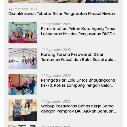
11 Desember 2025
Disnakkeswan Tubaba Gelar Pengobatan Massal Hewan
11 September 2025
Pemerintahan Pekon Kota Agung Timur
Laksanaan Musdes Penyusunan RKPDes
Tahun Anggaran 2026
11 September 2025
Karang Taruna Pesawaran Gelar
Turnamen Futsal dan Bakti Sosial dalam
Peringatan Haornas ke-42
11 September 2025
Peringati Hari Lalu Lintas Bhayangkara
ke-70, Polres Lampung Tengah Gelar
Donor Darah Setetes Darah Sejuta
Harapan
11 September 2025
Wabup Pesawaran Bahas Kerja Sama
dengan Pemprov DKI, Ajukan Bantuan
Mobil Damkar