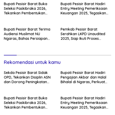
Bupati Pesisir Barat Buka
Bupati Pesisir Barat Hadiri
Seleksi Paskibraka 2026,
Entry Meeting Pemeriksaan
Tekankan Pembentukan
Keuangan 2025, Tegaskan
Karakter Generasi Muda
Komitmen Transparansi
Bupati Pesisir Barat Terima
Pemkab Pesisir Barat
Audiensi Muslimat NU
Serahkan LKPD Unaudited
Ngaras, Bahas Persiapan
2025, Siap Ikuti Proses
Tabligh Akbar
Pemeriksaan BPK
Rekomendasi untuk kamu
Sekda Pesisir Barat Sidak
Bupati Pesisir Barat Hadiri
OPD, Tekankan Disiplin ASN
Pengajian Akbar dan Halal
dan Dorong Peningkatan
Bihalal di Ngaras, Perkuat
PAD
Silaturahmi Pasca-Lebaran
Bupati Pesisir Barat Buka
Bupati Pesisir Barat Hadiri
Seleksi Paskibraka 2026,
Entry Meeting Pemeriksaan
Tekankan Pembentukan
Keuangan 2025, Tegaskan
Karakter Generasi Muda
Komitmen Transparansi