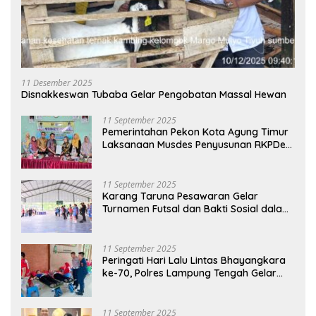
11 Desember 2025
Disnakkeswan Tubaba Gelar Pengobatan Massal Hewan
11 September 2025
Pemerintahan Pekon Kota Agung Timur
Laksanaan Musdes Penyusunan RKPDes
Tahun Anggaran 2026
11 September 2025
Karang Taruna Pesawaran Gelar
Turnamen Futsal dan Bakti Sosial dalam
Peringatan Haornas ke-42
11 September 2025
Peringati Hari Lalu Lintas Bhayangkara
ke-70, Polres Lampung Tengah Gelar
Donor Darah Setetes Darah Sejuta
Harapan
11 September 2025