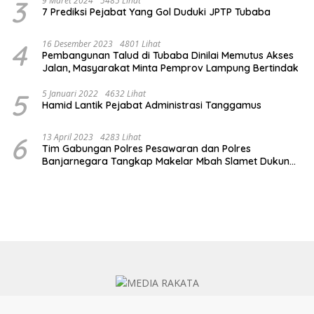
3
9 Maret 2024
5485 Lihat
7 Prediksi Pejabat Yang Gol Duduki JPTP Tubaba
4
16 Desember 2023
4801 Lihat
Pembangunan Talud di Tubaba Dinilai Memutus Akses
Jalan, Masyarakat Minta Pemprov Lampung Bertindak
5
5 Januari 2022
4632 Lihat
Hamid Lantik Pejabat Administrasi Tanggamus
6
13 April 2023
4283 Lihat
Tim Gabungan Polres Pesawaran dan Polres
Banjarnegara Tangkap Makelar Mbah Slamet Dukun
Pengganda Uang