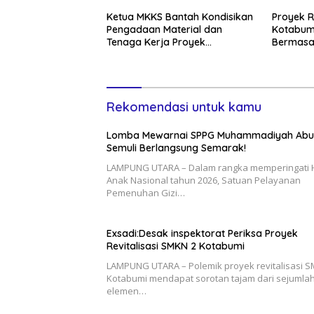
Ketua MKKS Bantah Kondisikan
Proyek R
Pengadaan Material dan
Kotabum
Tenaga Kerja Proyek
Bermasa
Revitalisasi SMKN
Dan Pas
Rekomendasi untuk kamu
Lomba Mewarnai SPPG Muhammadiyah Ab
Semuli Berlangsung Semarak!
LAMPUNG UTARA – Dalam rangka memperingati 
Anak Nasional tahun 2026, Satuan Pelayanan
Pemenuhan Gizi…
Exsadi:Desak inspektorat Periksa Proyek
Revitalisasi SMKN 2 Kotabumi
LAMPUNG UTARA – Polemik proyek revitalisasi 
Kotabumi mendapat sorotan tajam dari sejumla
elemen…