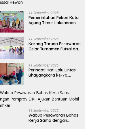
assal Hewan
11 September 2025
Pemerintahan Pekon Kota
Agung Timur Laksanaan
Musdes Penyusunan
RKPDes Tahun Anggaran
2026
11 September 2025
Karang Taruna Pesawaran
Gelar Turnamen Futsal dan
Bakti Sosial dalam
Peringatan Haornas ke-42
11 September 2025
Peringati Hari Lalu Lintas
Bhayangkara ke-70,
Polres Lampung Tengah
Gelar Donor Darah Setetes
Darah Sejuta Harapan
11 September 2025
Wabup Pesawaran Bahas
Kerja Sama dengan
Pemprov DKI, Ajukan