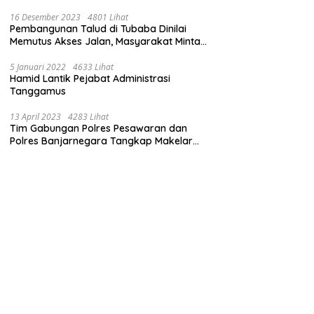
16 Desember 2023
4801 Lihat
Pembangunan Talud di Tubaba Dinilai
Memutus Akses Jalan, Masyarakat Minta
Pemprov Lampung Bertindak
5 Januari 2022
4633 Lihat
Hamid Lantik Pejabat Administrasi
Tanggamus
13 April 2023
4283 Lihat
Tim Gabungan Polres Pesawaran dan
Polres Banjarnegara Tangkap Makelar
Mbah Slamet Dukun Pengganda Uang