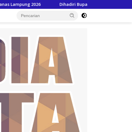
 2026
Dihadiri Bupati & Wabup Pringsewu, Pekon Persi