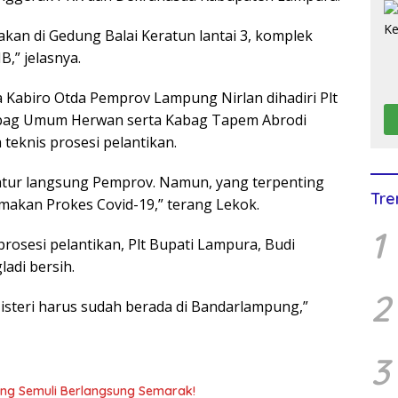
akan di Gedung Balai Keratun lantai 3, komplek
,” jelasnya.
 Kabiro Otda Pemprov Lampung Nirlan dihadiri Plt
abag Umum Herwan serta Kabag Tapem Abrodi
teknis prosesi pelantikan.
atur langsung Pemprov. Namun, yang terpenting
Tre
akan Prokes Covid-19,” terang Lekok.
1
rosesi pelantikan, Plt Bupati Lampura, Budi
adi bersih.
2
n isteri harus sudah berada di Bandarlampung,”
3
g Semuli Berlangsung Semarak!