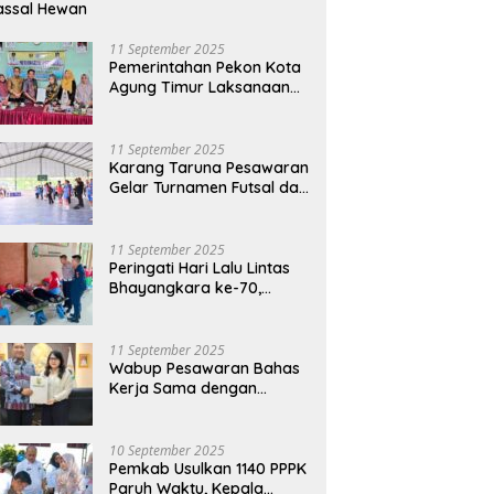
assal Hewan
11 September 2025
Pemerintahan Pekon Kota
Agung Timur Laksanaan
Musdes Penyusunan
RKPDes Tahun Anggaran
2026
11 September 2025
Karang Taruna Pesawaran
Gelar Turnamen Futsal dan
Bakti Sosial dalam
Peringatan Haornas ke-42
11 September 2025
Peringati Hari Lalu Lintas
Bhayangkara ke-70,
Polres Lampung Tengah
Gelar Donor Darah Setetes
Darah Sejuta Harapan
11 September 2025
Wabup Pesawaran Bahas
Kerja Sama dengan
Pemprov DKI, Ajukan
Bantuan Mobil Damkar
10 September 2025
Pemkab Usulkan 1140 PPPK
Paruh Waktu, Kepala