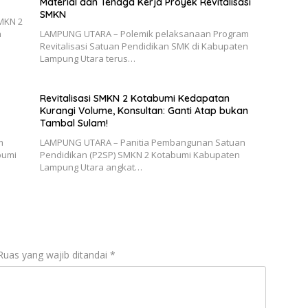
Material dan Tenaga Kerja Proyek Revitalisasi
SMKN
SMKN 2
h
LAMPUNG UTARA – Polemik pelaksanaan Program
Revitalisasi Satuan Pendidikan SMK di Kabupaten
Lampung Utara terus…
Revitalisasi SMKN 2 Kotabumi Kedapatan
Kurangi Volume, Konsultan: Ganti Atap bukan
Tambal Sulam!
m
LAMPUNG UTARA – Panitia Pembangunan Satuan
bumi
Pendidikan (P2SP) SMKN 2 Kotabumi Kabupaten
Lampung Utara angkat…
Ruas yang wajib ditandai
*