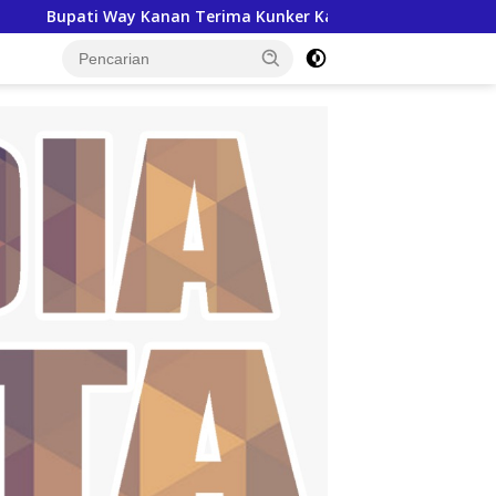
i Way Kanan Terima Kunker Kanwil ATR/BPN Lampung, Bahas Perc