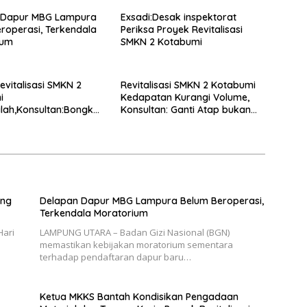
 Dapur MBG Lampura
Exsadi:Desak inspektorat
roperasi, Terkendala
Periksa Proyek Revitalisasi
ium
SMKN 2 Kotabumi
evitalisasi SMKN 2
Revitalisasi SMKN 2 Kotabumi
i
Kedapatan Kurangi Volume,
lah,Konsultan:Bongkar
Konsultan: Ganti Atap bukan
ang Ulang
Tambal Sulam!
ung
Delapan Dapur MBG Lampura Belum Beroperasi,
Terkendala Moratorium
Hari
LAMPUNG UTARA – Badan Gizi Nasional (BGN)
memastikan kebijakan moratorium sementara
terhadap pendaftaran dapur baru…
Ketua MKKS Bantah Kondisikan Pengadaan