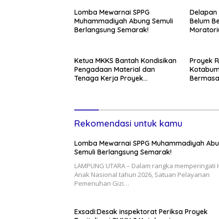
Lomba Mewarnai SPPG
Delapan
Muhammadiyah Abung Semuli
Belum Be
Berlangsung Semarak!
Morator
Ketua MKKS Bantah Kondisikan
Proyek R
Pengadaan Material dan
Kotabum
Tenaga Kerja Proyek
Bermasa
Revitalisasi SMKN
Dan Pas
Rekomendasi untuk kamu
Lomba Mewarnai SPPG Muhammadiyah Ab
Semuli Berlangsung Semarak!
LAMPUNG UTARA – Dalam rangka memperingati 
Anak Nasional tahun 2026, Satuan Pelayanan
Pemenuhan Gizi…
Exsadi:Desak inspektorat Periksa Proyek