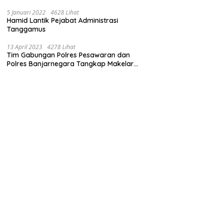
Pemprov Lampung Bertindak
5 Januari 2022
4628 Lihat
Hamid Lantik Pejabat Administrasi
Tanggamus
13 April 2023
4278 Lihat
Tim Gabungan Polres Pesawaran dan
Polres Banjarnegara Tangkap Makelar
Mbah Slamet Dukun Pengganda Uang