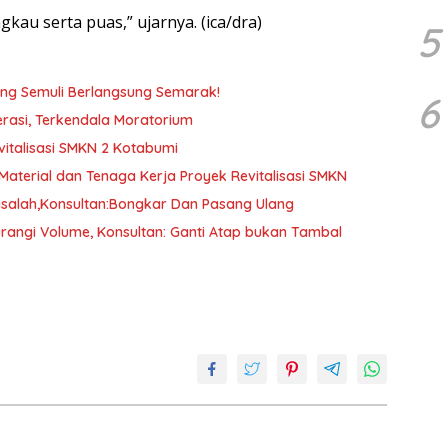
kau serta puas,” ujarnya. (ica/dra)
5
g Semuli Berlangsung Semarak!
6
asi, Terkendala Moratorium
vitalisasi SMKN 2 Kotabumi
aterial dan Tenaga Kerja Proyek Revitalisasi SMKN
asalah,Konsultan:Bongkar Dan Pasang Ulang
rangi Volume, Konsultan: Ganti Atap bukan Tambal