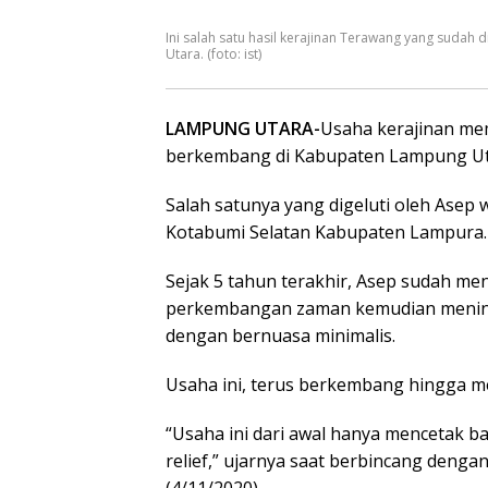
Ini salah satu hasil kerajinan Terawang yang suda
Utara. (foto: ist)
LAMPUNG UTARA-
Usaha kerajinan mem
berkembang di Kabupaten Lampung Ut
Salah satunya yang digeluti oleh Ase
Kotabumi Selatan Kabupaten Lampura.
Sejak 5 tahun terakhir, Asep sudah m
perkembangan zaman kemudian meningk
dengan bernuasa minimalis.
Usaha ini, terus berkembang hingga m
“Usaha ini dari awal hanya mencetak b
relief,” ujarnya saat berbincang deng