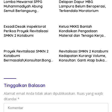
Lomba Mewarnai SPPG
Delapan Dapur MBG
Muhammadiyah Abung
Lampura Belum Beroperasi,
Semuli Berlangsung
Terkendala Moratorium
Semarak!
Exsadi:Desak inspektorat
Ketua MKKS Bantah
Periksa Proyek Revitalisasi
Kondisikan Pengadaan
SMKN 2 Kotabumi
Material dan Tenaga Kerja
Proyek Revitalisasi SMKN
Proyek Revitalisasi SMKN 2
Revitalisasi SMKN 2 Kotabumi
Kotabumi
Kedapatan Kurangi Volume,
Bermasalah,Konsultan:Bongk
Konsultan: Ganti Atap bukan
ar Dan Pasang Ulang
Tambal Sulam!
Tinggalkan Balasan
Alamat email Anda tidak akan dipublikasikan.
Ruas yang wajib
ditandai
*