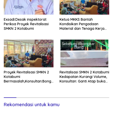
Exsadi:Desak inspektorat
Ketua MKKS Bantah
Periksa Proyek Revitalisasi
Kondisikan Pengadaan
SMKN 2 Kotabumi
Material dan Tenaga Kerja
Proyek Revitalisasi SMKN
Proyek Revitalisasi SMKN 2
Revitalisasi SMKN 2 Kotabumi
Kotabumi
Kedapatan Kurangi Volume,
Bermasalah,Konsultan:Bongk
Konsultan: Ganti Atap bukan
ar Dan Pasang Ulang
Tambal Sulam!
Rekomendasi untuk kamu