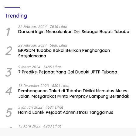
Trending
1
22 Februari 2024
7636 Lihat
Darsani Ingin Mencalonkan Diri Sebagai Bupati Tubaba
2
28 Februari 2024
5680 Lihat
BKPSDM Tubaba Bakal Berikan Penghargaan
Satyalancana
3
9 Maret 2024
5485 Lihat
7 Prediksi Pejabat Yang Gol Duduki JPTP Tubaba
4
16 Desember 2023
4801 Lihat
Pembangunan Talud di Tubaba Dinilai Memutus Akses
Jalan, Masyarakat Minta Pemprov Lampung Bertindak
5
5 Januari 2022
4631 Lihat
Hamid Lantik Pejabat Administrasi Tanggamus
6
13 April 2023
4283 Lihat
Tim Gabungan Polres Pesawaran dan Polres