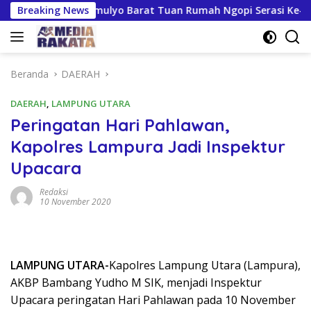
Langsung
pan Kresnomulyo Barat Tuan Rumah Ngopi Serasi Ke-29
Breaking News
ke
konten
Beranda
DAERAH
DAERAH
,
LAMPUNG UTARA
Peringatan Hari Pahlawan,
Kapolres Lampura Jadi Inspektur
Upacara
Redaksi
10 November 2020
LAMPUNG UTARA-
Kapolres Lampung Utara (Lampura),
AKBP Bambang Yudho M SIK, menjadi Inspektur
Upacara peringatan Hari Pahlawan pada 10 November