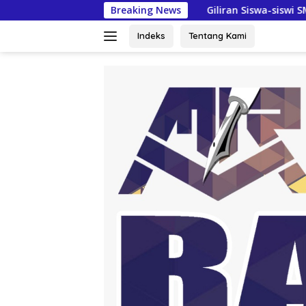
Langsung
Giliran Siswa-siswi SMAN Pringsewu Diberika
Breaking News
ke
konten
Indeks
Tentang Kami