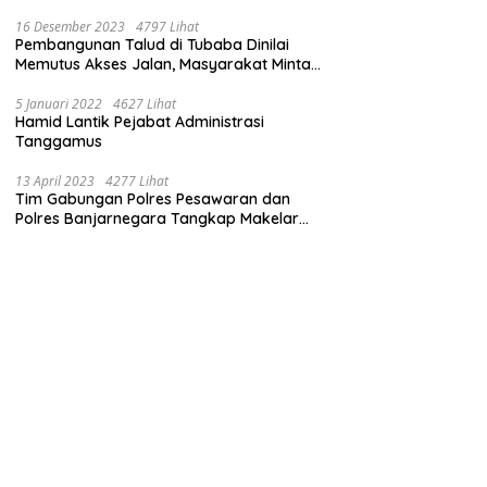
16 Desember 2023
4797 Lihat
Pembangunan Talud di Tubaba Dinilai
Memutus Akses Jalan, Masyarakat Minta
Pemprov Lampung Bertindak
5 Januari 2022
4627 Lihat
Hamid Lantik Pejabat Administrasi
Tanggamus
13 April 2023
4277 Lihat
Tim Gabungan Polres Pesawaran dan
Polres Banjarnegara Tangkap Makelar
Mbah Slamet Dukun Pengganda Uang