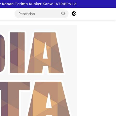
anwil ATR/BPN Lampung, Bahas Percepatan Sertifikasi Aset Da