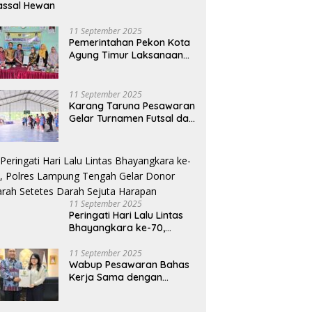
assal Hewan
11 September 2025
Pemerintahan Pekon Kota
Agung Timur Laksanaan
Musdes Penyusunan
RKPDes Tahun Anggaran
2026
11 September 2025
Karang Taruna Pesawaran
Gelar Turnamen Futsal dan
Bakti Sosial dalam
Peringatan Haornas ke-42
11 September 2025
Peringati Hari Lalu Lintas
Bhayangkara ke-70,
Polres Lampung Tengah
Gelar Donor Darah Setetes
11 September 2025
Wabup Pesawaran Bahas
Darah Sejuta Harapan
Kerja Sama dengan
Pemprov DKI, Ajukan
Bantuan Mobil Damkar