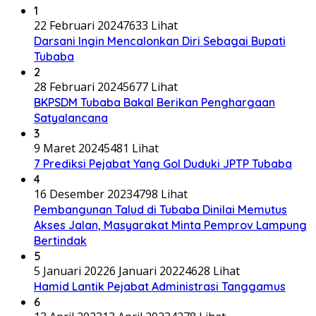
1
22 Februari 2024
7633 Lihat
Darsani Ingin Mencalonkan Diri Sebagai Bupati
Tubaba
2
28 Februari 2024
5677 Lihat
BKPSDM Tubaba Bakal Berikan Penghargaan
Satyalancana
3
9 Maret 2024
5481 Lihat
7 Prediksi Pejabat Yang Gol Duduki JPTP Tubaba
4
16 Desember 2023
4798 Lihat
Pembangunan Talud di Tubaba Dinilai Memutus
Akses Jalan, Masyarakat Minta Pemprov Lampung
Bertindak
5
5 Januari 2022
6 Januari 2022
4628 Lihat
Hamid Lantik Pejabat Administrasi Tanggamus
6