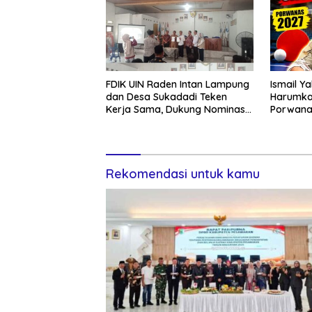
FDIK UIN Raden Intan Lampung
Ismail Y
dan Desa Sukadadi Teken
Harumka
Kerja Sama, Dukung Nominasi
Porwana
Desa Pancasila Tingkat
Nasional
Rekomendasi untuk kamu