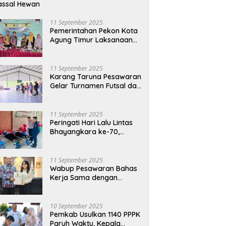
assal Hewan
11 September 2025
Pemerintahan Pekon Kota
Agung Timur Laksanaan
Musdes Penyusunan
RKPDes Tahun Anggaran
2026
11 September 2025
Karang Taruna Pesawaran
Gelar Turnamen Futsal dan
Bakti Sosial dalam
Peringatan Haornas ke-42
11 September 2025
Peringati Hari Lalu Lintas
Bhayangkara ke-70,
Polres Lampung Tengah
Gelar Donor Darah Setetes
Darah Sejuta Harapan
11 September 2025
Wabup Pesawaran Bahas
Kerja Sama dengan
Pemprov DKI, Ajukan
Bantuan Mobil Damkar
10 September 2025
Pemkab Usulkan 1140 PPPK
Paruh Waktu, Kepala