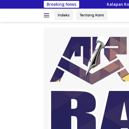
Langsung
Breaking News
Kalapas Kotaagung Tegaskan Kesi
ke
konten
Indeks
Tentang Kami