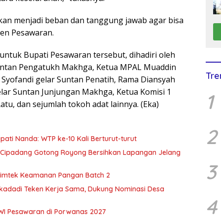
akan menjadi beban dan tanggung jawab agar bisa
en Pesawaran.
untuk Bupati Pesawaran tersebut, dihadiri oleh
 Suntan Pengatukh Makhga, Ketua MPAL Muaddin
Tre
 Syofandi gelar Suntan Penatih, Rama Diansyah
 gelar Suntan Junjungan Makhga, Ketua Komisi 1
1
u, dan sejumlah tokoh adat lainnya. (Eka)
2
ti Nanda: WTP ke-10 Kali Berturut-turut
 Cipadang Gotong Royong Bersihkan Lapangan Jelang
3
imtek Keamanan Pangan Batch 2
kadadi Teken Kerja Sama, Dukung Nominasi Desa
4
PWI Pesawaran di Porwanas 2027