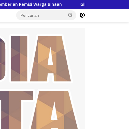
Binaan
Giliran Siswa-siswi SMAN Pringsewu Diberikan Pe