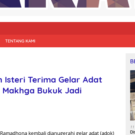
TENTANG KAMI
B
 Isteri Terima Gelar Adat
t Makhga Bukuk Jadi
11
Di
 Ramadhona kembali dianugerahi gelar adat (adok)