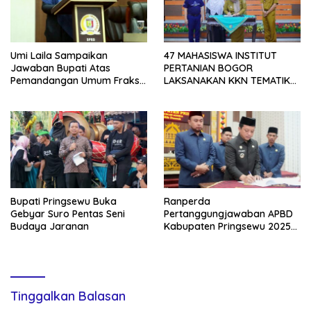
Umi Laila Sampaikan
47 MAHASISWA INSTITUT
Jawaban Bupati Atas
PERTANIAN BOGOR
Pemandangan Umum Fraksi-
LAKSANAKAN KKN TEMATIK
fraksi DPRD Pringsewu
DI KABUPATEN PRINGSEWU
Bupati Pringsewu Buka
Ranperda
Gebyar Suro Pentas Seni
Pertanggungjawaban APBD
Budaya Jaranan
Kabupaten Pringsewu 2025
Disetujui
Tinggalkan Balasan