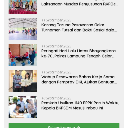
Laksanaan Musdes Penyusunan RKPDes
Tahun Anggaran 2026
11 September 2025
Karang Taruna Pesawaran Gelar
Turnamen Futsal dan Bakti Sosial dalam
Peringatan Haornas ke-42
11 September 2025
Peringati Hari Lalu Lintas Bhayangkara
ke-70, Polres Lampung Tengah Gelar
Donor Darah Setetes Darah Sejuta
Harapan
11 September 2025
Wabup Pesawaran Bahas Kerja Sama
dengan Pemprov DKI, Ajukan Bantuan
Mobil Damkar
10 September 2025
Pemkab Usulkan 1140 PPPK Paruh Waktu,
Kepala BKPSDM Mesuji Imbau Ini
Selengkapnya