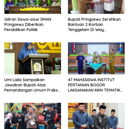
Giliran Siswa-siswi SMAN
Bupati Pringsewu Serahkan
Pringsewu Diberikan
Bantuan 2 Korban
Pendidikan Politik
Tenggelam Di Way
Sekampung
Umi Laila Sampaikan
47 MAHASISWA INSTITUT
Jawaban Bupati Atas
PERTANIAN BOGOR
Pemandangan Umum Fraksi-
LAKSANAKAN KKN TEMATIK
fraksi DPRD Pringsewu
DI KABUPATEN PRINGSEWU