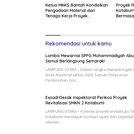
Ketua MKKS Bantah Kondisikan
Proyek R
Pengadaan Material dan
Kotabum
Tenaga Kerja Proyek
Bermasa
Revitalisasi SMKN
Dan Pas
Rekomendasi untuk kamu
Lomba Mewarnai SPPG Muhammadiyah Ab
Semuli Berlangsung Semarak!
LAMPUNG UTARA – Dalam rangka memperingati 
Anak Nasional tahun 2026, Satuan Pelayanan
Pemenuhan Gizi…
Exsadi:Desak inspektorat Periksa Proyek
Revitalisasi SMKN 2 Kotabumi
LAMPUNG UTARA – Polemik proyek revitalisasi 
Kotabumi mendapat sorotan tajam dari sejumla
elemen…