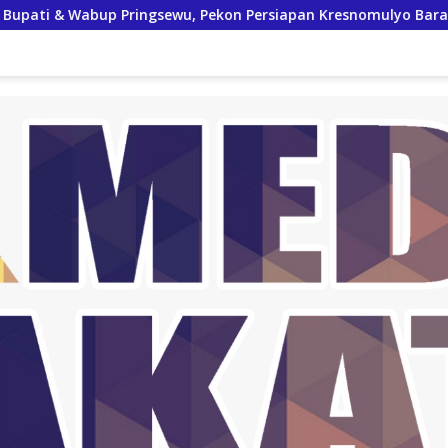
bup Pringsewu, Pekon Persiapan Kresnomulyo Barat Tuan Rumah