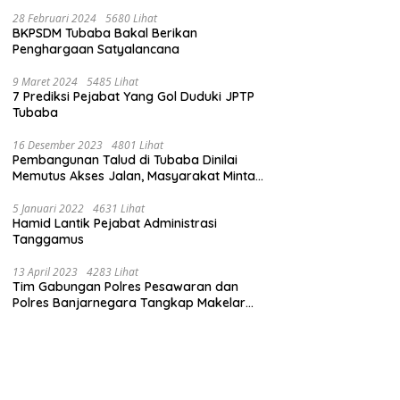
28 Februari 2024
5680 Lihat
BKPSDM Tubaba Bakal Berikan
Penghargaan Satyalancana
9 Maret 2024
5485 Lihat
7 Prediksi Pejabat Yang Gol Duduki JPTP
Tubaba
16 Desember 2023
4801 Lihat
Pembangunan Talud di Tubaba Dinilai
Memutus Akses Jalan, Masyarakat Minta
Pemprov Lampung Bertindak
5 Januari 2022
4631 Lihat
Hamid Lantik Pejabat Administrasi
Tanggamus
13 April 2023
4283 Lihat
Tim Gabungan Polres Pesawaran dan
Polres Banjarnegara Tangkap Makelar
Mbah Slamet Dukun Pengganda Uang