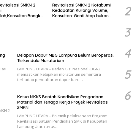
evitalisasi SMKN 2
Revitalisasi SMKN 2 Kotabumi
2
i
Kedapatan Kurangi Volume,
lah,Konsultan:Bongkar
Konsultan: Ganti Atap bukan
ang Ulang
Tambal Sulam!
3
4
ung
Delapan Dapur MBG Lampura Belum Beroperasi,
Terkendala Moratorium
Hari
LAMPUNG UTARA – Badan Gizi Nasional (BGN)
5
memastikan kebijakan moratorium sementara
terhadap pendaftaran dapur baru…
6
Ketua MKKS Bantah Kondisikan Pengadaan
Material dan Tenaga Kerja Proyek Revitalisasi
SMKN
SMKN 2
h
LAMPUNG UTARA – Polemik pelaksanaan Program
Revitalisasi Satuan Pendidikan SMK di Kabupaten
Lampung Utara terus…