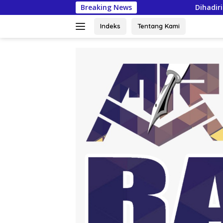
Langsung
Breaking News
Dihadiri Bupati & Wa
ke
konten
Indeks
Tentang Kami