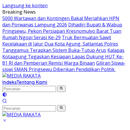
Langsung ke konten
Breaking News
5000 Wartawan dan Kontingen Bakal Meriahkan HPN
dan Porwanas Lampung 2026
Dihadiri Bupati & Wabup
Pringsewu, Pekon Persiapan Kresnomulyo Barat Tuan
Rumah Ngopi Serasi Ke-29
Truk Bermuatan Sawit
Kecelakaan di Jalur Dua Kota Agung, Satlantas Polres
Tanggamus Terapkan Sistem Buka-Tutup Arus
Kalapas
Kotaagung Tegaskan Kesiapan Lapas Dukung HUT Ke-
81 RI dan Pemberian Remisi Warga Binaan
Giliran Siswa-
siswi SMAN Pringsewu Diberikan Pendidikan Politik
Indeks
Tentang Kami