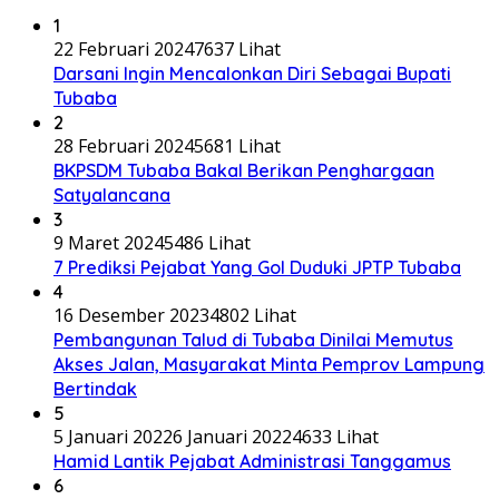
1
22 Februari 2024
7637 Lihat
Darsani Ingin Mencalonkan Diri Sebagai Bupati
Tubaba
2
28 Februari 2024
5681 Lihat
BKPSDM Tubaba Bakal Berikan Penghargaan
Satyalancana
3
9 Maret 2024
5486 Lihat
7 Prediksi Pejabat Yang Gol Duduki JPTP Tubaba
4
16 Desember 2023
4802 Lihat
Pembangunan Talud di Tubaba Dinilai Memutus
Akses Jalan, Masyarakat Minta Pemprov Lampung
Bertindak
5
5 Januari 2022
6 Januari 2022
4633 Lihat
Hamid Lantik Pejabat Administrasi Tanggamus
6