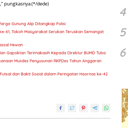
,” pungkasnya.(*/dede)
4
rga Gunung Alip Ditangkap Polisi
5
ke-61, Tokoh Masyarakat Serukan Teruskan Semangat
assal Hewan
6
an Gapoktan Terimakasih Kepada Direktur BUMD Tuba
ksanaan Musdes Penyusunan RKPDes Tahun Anggaran
utsal dan Bakti Sosial dalam Peringatan Haornas ke-42