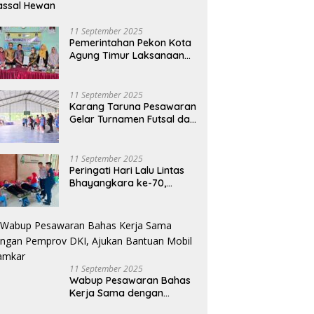
assal Hewan
11 September 2025
Pemerintahan Pekon Kota
Agung Timur Laksanaan
Musdes Penyusunan
RKPDes Tahun Anggaran
2026
11 September 2025
Karang Taruna Pesawaran
Gelar Turnamen Futsal dan
Bakti Sosial dalam
Peringatan Haornas ke-42
11 September 2025
Peringati Hari Lalu Lintas
Bhayangkara ke-70,
Polres Lampung Tengah
Gelar Donor Darah Setetes
Darah Sejuta Harapan
11 September 2025
Wabup Pesawaran Bahas
Kerja Sama dengan
Pemprov DKI, Ajukan