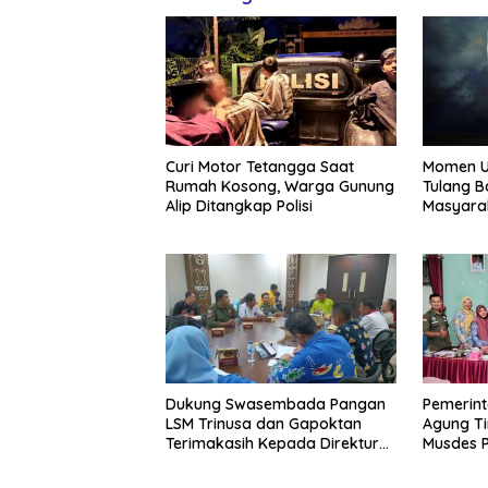
Curi Motor Tetangga Saat
Momen U
Rumah Kosong, Warga Gunung
Tulang B
Alip Ditangkap Polisi
Masyara
Semanga
Dukung Swasembada Pangan
Pemerin
LSM Trinusa dan Gapoktan
Agung T
Terimakasih Kepada Direktur
Musdes 
BUMD Tuba
Tahun A