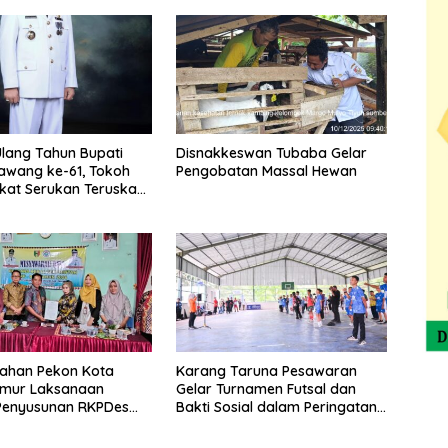
lang Tahun Bupati
Disnakkeswan Tubaba Gelar
awang ke-61, Tokoh
Pengobatan Massal Hewan
kat Serukan Teruskan
t Pembangunan
tahan Pekon Kota
Karang Taruna Pesawaran
imur Laksanaan
Gelar Turnamen Futsal dan
Penyusunan RKPDes
Bakti Sosial dalam Peringatan
nggaran 2026
Haornas ke-42