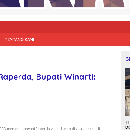
TENTANG KAMI
B
Raperda, Bupati Winarti:
11
Di
PRD menandatangani Raperda yang ditelah disetujui menjadi